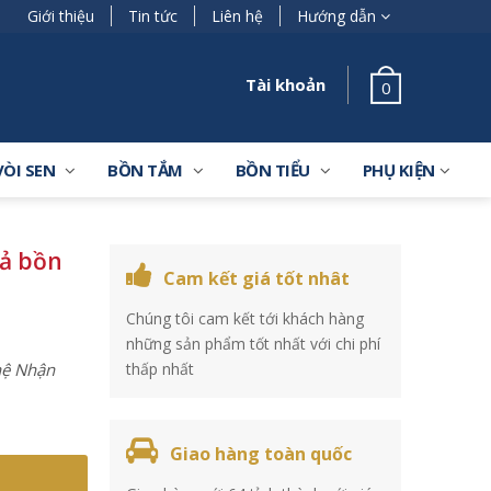
Giới thiệu
Tin tức
Liên hệ
Hướng dẫn
Tài khoản
0
VÒI SEN
BỒN TẮM
BỒN TIỂU
PHỤ KIỆN
xả bồn
Cam kết giá tốt nhât
Chúng tôi cam kết tới khách hàng
những sản phẩm tốt nhất với chi phí
 hệ Nhận
thấp nhất
Giao hàng toàn quốc