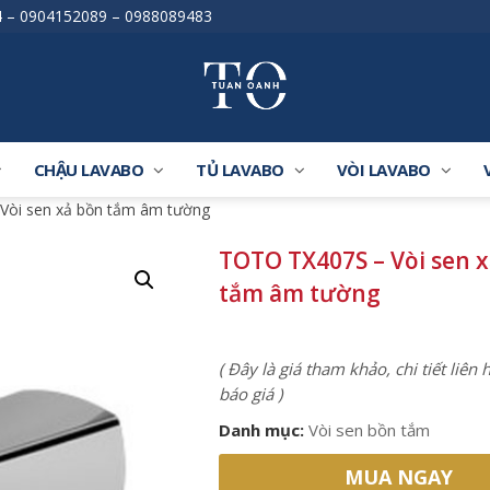
4
–
0904152089
–
0988089483
CHẬU LAVABO
TỦ LAVABO
VÒI LAVABO
Vòi sen xả bồn tắm âm tường
TOTO TX407S – Vòi sen 
tắm âm tường
( Đây là giá tham khảo, chi tiết liên
báo giá )
Danh mục:
Vòi sen bồn tắm
MUA NGAY