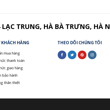
4 LẠC TRUNG, HÀ BÀ TRƯNG, HÀ N
 KHÁCH HÀNG
THEO DÕI CHÚNG TÔI
n mua hàng
hức thanh toán
hức giao hàng
h bảo hành
g thân thiết