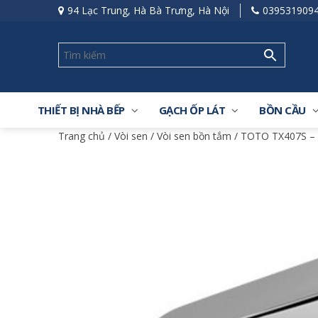
94 Lạc Trung, Hà Bà Trưng, Hà Nội
039531909
THIẾT BỊ NHÀ BẾP
GẠCH ỐP LÁT
BỒN CẦU
Trang chủ
/
Vòi sen
/
Vòi sen bồn tắm
/ TOTO TX407S – 