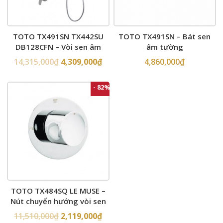
TOTO TX491SN TX442SU
TOTO TX491SN – Bát sen
DB128CFN – Vòi sen âm
âm tường
tường
14,315,000
₫
4,309,000
₫
4,860,000
₫
- 82%
TOTO TX484SQ LE MUSE –
Nút chuyển hướng vòi sen
âm tường
11,510,000
₫
2,119,000
₫