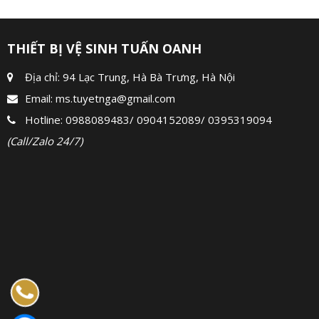
THIẾT BỊ VỆ SINH TUẤN OANH
Địa chỉ: 94 Lạc Trung, Hà Bà Trưng, Hà Nội
Email:
ms.tuyetnga@gmail.com
Hotline:
0988089483
/
0904152089
/
0395319094
(Call/Zalo 24/7)