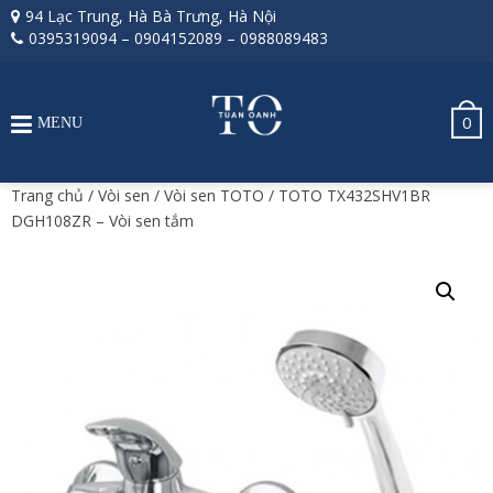
94 Lạc Trung, Hà Bà Trưng, Hà Nội
0395319094
–
0904152089
–
0988089483
0
MENU
Trang chủ
/
Vòi sen
/
Vòi sen TOTO
/ TOTO TX432SHV1BR
DGH108ZR – Vòi sen tắm