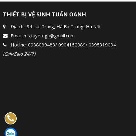
THIẾT BỊ VỆ SINH TUẤN OANH
Địa chỉ: 94 Lạc Trung, Hà Bà Trưng, Hà Nội
Email:
ms.tuyetnga@gmail.com
Hotline:
0988089483
/
0904152089
/
0395319094
(Call/Zalo 24/7)