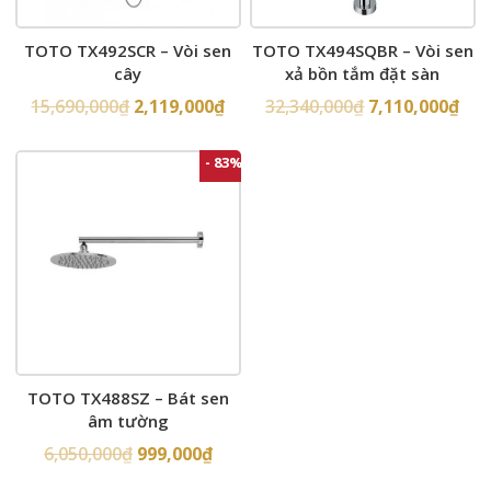
TOTO TX492SCR – Vòi sen
TOTO TX494SQBR – Vòi sen
cây
xả bồn tắm đặt sàn
15,690,000
₫
2,119,000
₫
32,340,000
₫
7,110,000
₫
- 83%
TOTO TX488SZ – Bát sen
âm tường
6,050,000
₫
999,000
₫