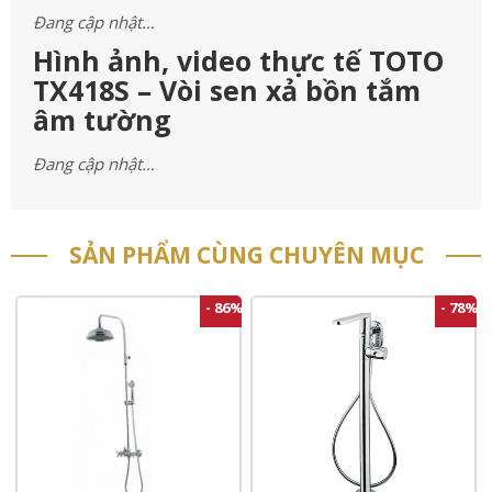
Đang cập nhật…
Hình ảnh, video thực tế TOTO
TX418S – Vòi sen xả bồn tắm
âm tường
Đang cập nhật…
SẢN PHẨM CÙNG CHUYÊN MỤC
- 86%
- 78%