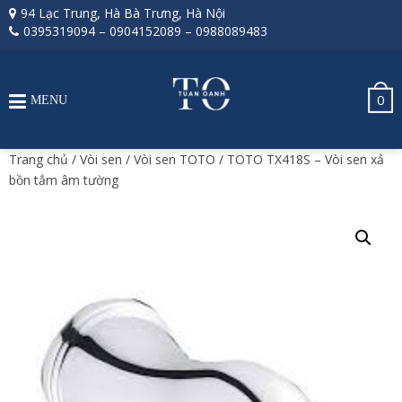
94 Lạc Trung, Hà Bà Trưng, Hà Nội
0395319094
–
0904152089
–
0988089483
0
MENU
Trang chủ
/
Vòi sen
/
Vòi sen TOTO
/ TOTO TX418S – Vòi sen xả
bồn tắm âm tường