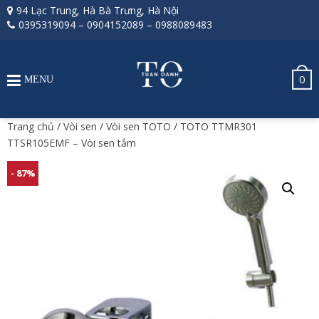
94 Lạc Trung, Hà Bà Trưng, Hà Nội
0395319094
–
0904152089
–
0988089483
0
MENU
Trang chủ
/
Vòi sen
/
Vòi sen TOTO
/ TOTO TTMR301
TTSR105EMF – Vòi sen tắm
- 87%