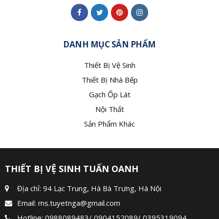
DANH MỤC SẢN PHẨM
Thiết Bị Vệ Sinh
Thiết Bị Nhà Bếp
Gạch Ốp Lát
Nội Thất
Sản Phẩm Khác
THIẾT BỊ VỆ SINH TUẤN OANH
Địa chỉ: 94 Lạc Trung, Hà Bà Trưng, Hà Nội
Email:
ms.tuyetnga@gmail.com
Hotline:
0988089483
/
0904152089
/
0395319094