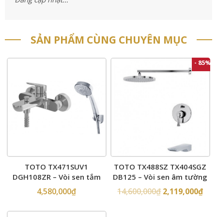
SẢN PHẨM CÙNG CHUYÊN MỤC
- 85%
TOTO TX471SUV1
TOTO TX488SZ TX404SGZ
DGH108ZR – Vòi sen tắm
DB125 – Vòi sen âm tường
4,580,000
₫
14,600,000
₫
2,119,000
₫