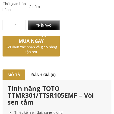
Thời gian bảo
2 năm
hành
THÊM VÀO
GIỎ
MUA NGAY
Gọi điện xác nhận và giao hàng
tận nơi
MÔ TẢ
ĐÁNH GIÁ (0)
Tính năng TOTO
TTMR301/TTSR105EMF – Vòi
sen tắm
Thiết kế hiện đại, sang trọng.