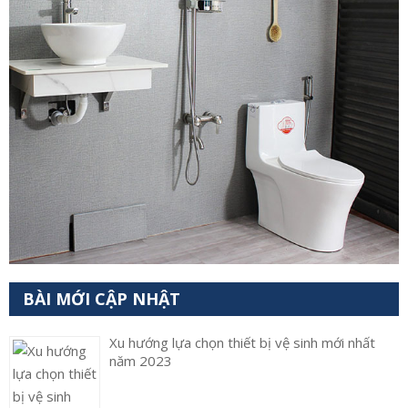
BÀI MỚI CẬP NHẬT
Xu hướng lựa chọn thiết bị vệ sinh mới nhất
năm 2023