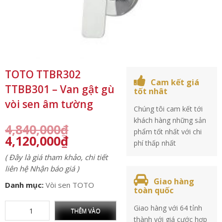
TOTO TTBR302
Cam kết giá
TTBB301 – Van gật gù
tốt nhât
vòi sen âm tường
Chúng tôi cam kết tới
khách hàng những sản
4,840,000
₫
phẩm tốt nhất với chi
4,120,000
₫
phí thấp nhất
( Đây là giá tham khảo, chi tiết
liên hệ Nhận báo giá )
Giao hàng
Danh mục:
Vòi sen TOTO
toàn quốc
Giao hàng với 64 tỉnh
THÊM VÀO
thành với giá cước hợp