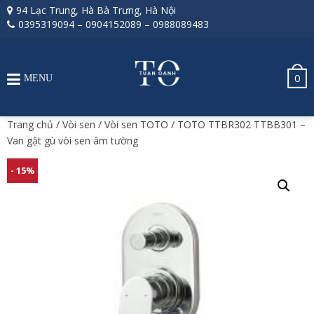
94 Lạc Trung, Hà Bà Trưng, Hà Nội
0395319094
–
0904152089
–
0988089483
0
MENU
Trang chủ
/
Vòi sen
/
Vòi sen TOTO
/ TOTO TTBR302 TTBB301 –
Van gật gù vòi sen âm tường
- 15%