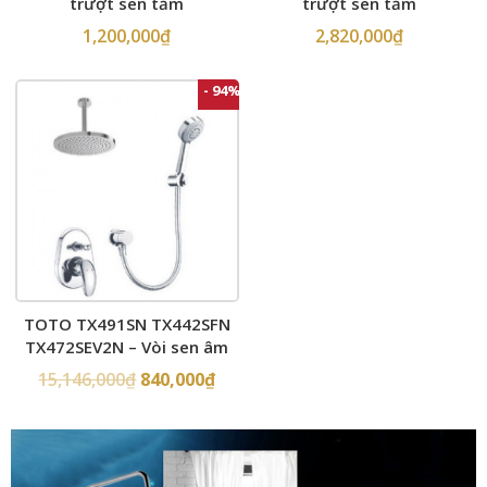
trượt sen tắm
trượt sen tắm
1,200,000
₫
2,820,000
₫
- 94%
TOTO TX491SN TX442SFN
TX472SEV2N – Vòi sen âm
tường
15,146,000
₫
840,000
₫