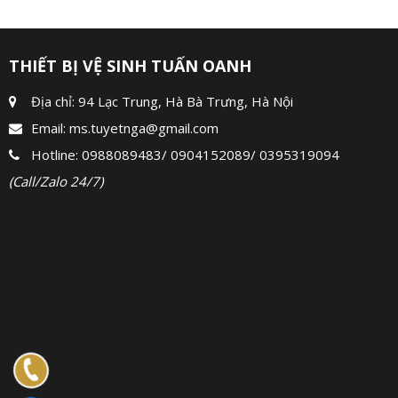
THIẾT BỊ VỆ SINH TUẤN OANH
Địa chỉ: 94 Lạc Trung, Hà Bà Trưng, Hà Nội
Email:
ms.tuyetnga@gmail.com
Hotline:
0988089483
/
0904152089
/
0395319094
(Call/Zalo 24/7)