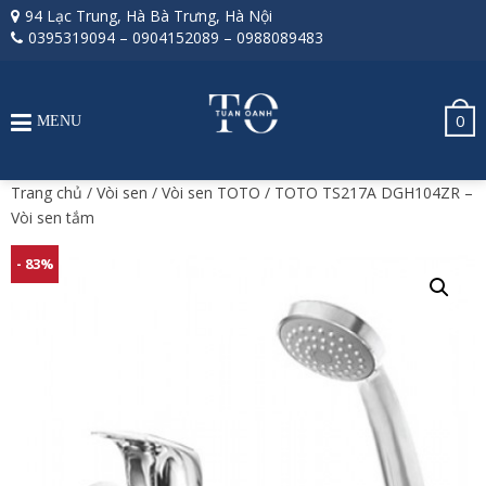
94 Lạc Trung, Hà Bà Trưng, Hà Nội
0395319094
–
0904152089
–
0988089483
0
MENU
Trang chủ
/
Vòi sen
/
Vòi sen TOTO
/ TOTO TS217A DGH104ZR –
Vòi sen tắm
- 83%