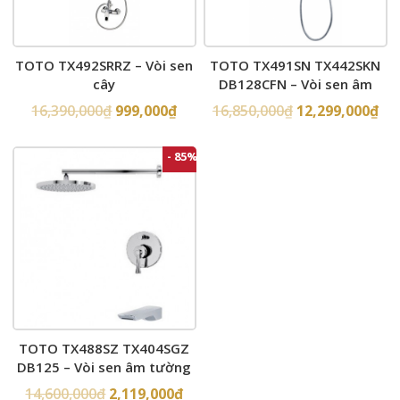
TOTO TX492SRRZ – Vòi sen
TOTO TX491SN TX442SKN
cây
DB128CFN – Vòi sen âm
tường
16,390,000
₫
999,000
₫
16,850,000
₫
12,299,000
₫
- 85%
TOTO TX488SZ TX404SGZ
DB125 – Vòi sen âm tường
14,600,000
₫
2,119,000
₫