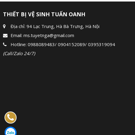
THIẾT BỊ VỆ SINH TUẤN OANH
Địa chỉ: 94 Lạc Trung, Hà Bà Trưng, Hà Nội
Email:
ms.tuyetnga@gmail.com
Hotline:
0988089483
/
0904152089
/
0395319094
(Call/Zalo 24/7)