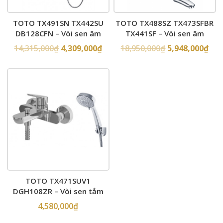
TOTO TX491SN TX442SU
TOTO TX488SZ TX473SFBR
DB128CFN – Vòi sen âm
TX441SF – Vòi sen âm
tường
tường
14,315,000
₫
4,309,000
₫
18,950,000
₫
5,948,000
₫
TOTO TX471SUV1
DGH108ZR – Vòi sen tắm
4,580,000
₫