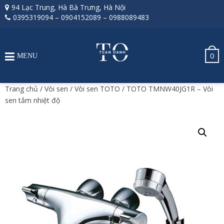
94 Lạc Trung, Hà Bà Trưng, Hà Nội
0395319094
–
0904152089
–
0988089483
0
MENU
Trang chủ
/
Vòi sen
/
Vòi sen TOTO
/ TOTO TMNW40JG1R – Vòi
sen tắm nhiệt độ