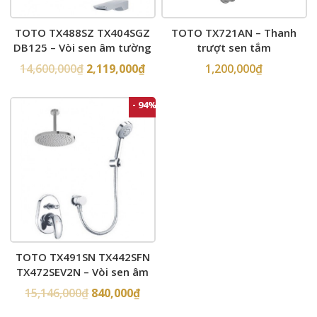
TOTO TX488SZ TX404SGZ
TOTO TX721AN – Thanh
DB125 – Vòi sen âm tường
trượt sen tắm
14,600,000
₫
2,119,000
₫
1,200,000
₫
- 94%
TOTO TX491SN TX442SFN
TX472SEV2N – Vòi sen âm
tường
15,146,000
₫
840,000
₫