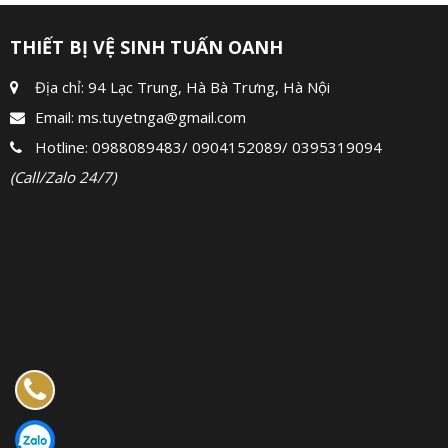
THIẾT BỊ VỆ SINH TUẤN OANH
Địa chỉ: 94 Lạc Trung, Hà Bà Trưng, Hà Nội
Email:
ms.tuyetnga@gmail.com
Hotline:
0988089483
/
0904152089
/
0395319094
(Call/Zalo 24/7)