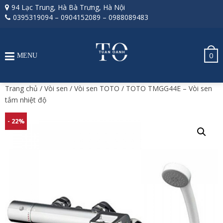
94 Lạc Trung, Hà Bà Trưng, Hà Nội
0395319094
–
0904152089
–
0988089483
0
MENU
Trang chủ
/
Vòi sen
/
Vòi sen TOTO
/ TOTO TMGG44E – Vòi sen
tắm nhiệt độ
- 22%