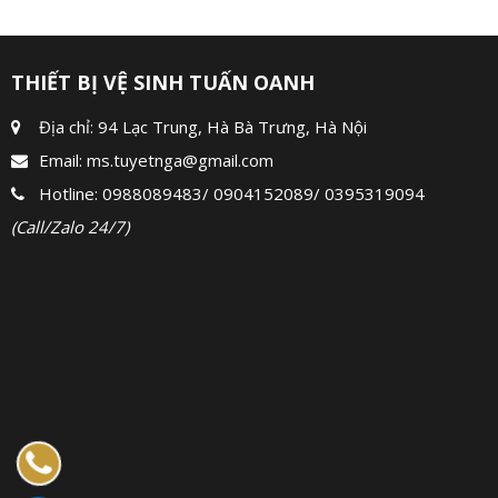
THIẾT BỊ VỆ SINH TUẤN OANH
Địa chỉ: 94 Lạc Trung, Hà Bà Trưng, Hà Nội
Email:
ms.tuyetnga@gmail.com
Hotline:
0988089483
/
0904152089
/
0395319094
(Call/Zalo 24/7)