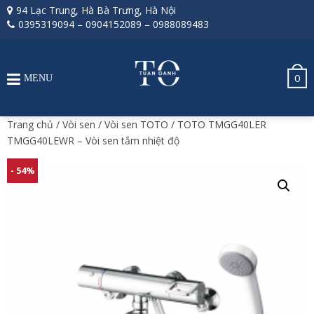
94 Lạc Trung, Hà Bà Trưng, Hà Nội
0395319094
–
0904152089
–
0988089483
0
MENU
Trang chủ
/
Vòi sen
/
Vòi sen TOTO
/ TOTO TMGG40LER
TMGG40LEWR – Vòi sen tắm nhiệt độ
- 54%