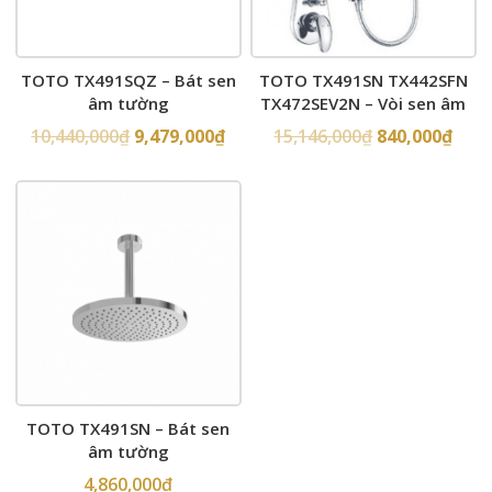
TOTO TX491SQZ – Bát sen
TOTO TX491SN TX442SFN
âm tường
TX472SEV2N – Vòi sen âm
tường
10,440,000
₫
9,479,000
₫
15,146,000
₫
840,000
₫
TOTO TX491SN – Bát sen
âm tường
4,860,000
₫