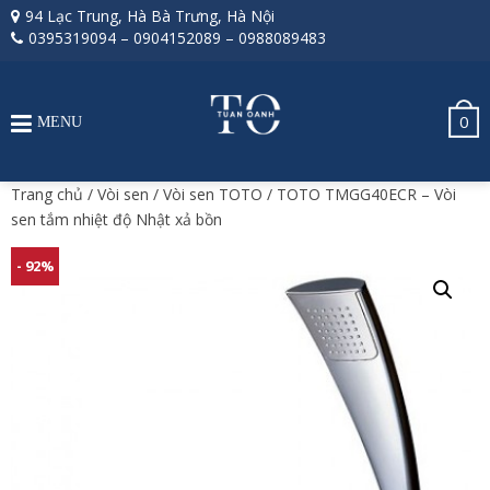
94 Lạc Trung, Hà Bà Trưng, Hà Nội
0395319094
–
0904152089
–
0988089483
0
MENU
Trang chủ
/
Vòi sen
/
Vòi sen TOTO
/ TOTO TMGG40ECR – Vòi
sen tắm nhiệt độ Nhật xả bồn
- 92%