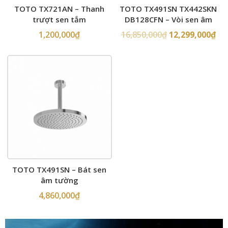
TOTO TX721AN – Thanh
TOTO TX491SN TX442SKN
trượt sen tắm
DB128CFN – Vòi sen âm
tường
1,200,000
₫
16,850,000
₫
12,299,000
₫
TOTO TX491SN – Bát sen
âm tường
4,860,000
₫