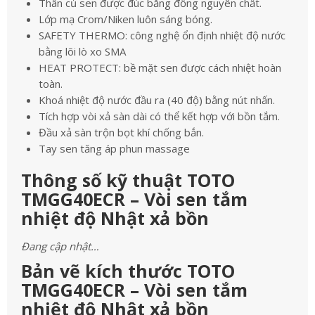
Thân củ sen được đúc bằng đồng nguyên chất.
Lớp mạ Crom/Niken luôn sáng bóng.
SAFETY THERMO: công nghệ ổn định nhiệt độ nước
bằng lõi lò xo SMA
HEAT PROTECT: bề mặt sen được cách nhiệt hoàn
toàn.
Khoá nhiệt độ nước đầu ra (40 độ) bằng nút nhấn.
Tích hợp vòi xả sàn dài có thể kết hợp với bồn tắm.
Đầu xả sàn trộn bọt khí chống bắn.
Tay sen tăng áp phun massage
Thông số kỹ thuật TOTO
TMGG40ECR – Vòi sen tắm
nhiệt độ Nhật xả bồn
Đang cập nhật…
Bản vẽ kích thước TOTO
TMGG40ECR – Vòi sen tắm
nhiệt độ Nhật xả bồn