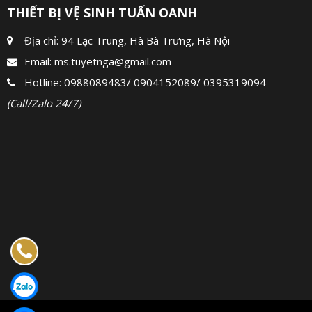
THIẾT BỊ VỆ SINH TUẤN OANH
Địa chỉ: 94 Lạc Trung, Hà Bà Trưng, Hà Nội
Email:
ms.tuyetnga@gmail.com
Hotline:
0988089483
/
0904152089
/
0395319094
(Call/Zalo 24/7)