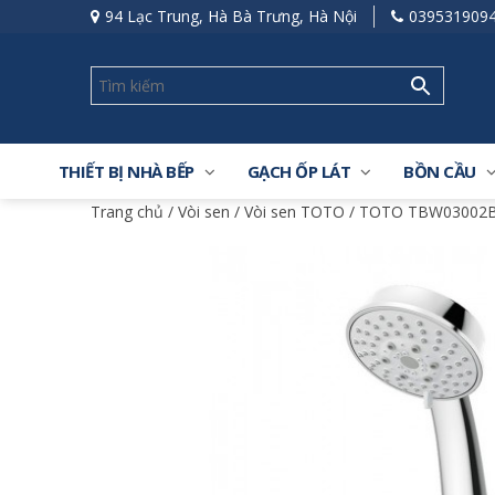
94 Lạc Trung, Hà Bà Trưng, Hà Nội
039531909
THIẾT BỊ NHÀ BẾP
GẠCH ỐP LÁT
BỒN CẦU
Trang chủ
/
Vòi sen
/
Vòi sen TOTO
/ TOTO TBW03002B 