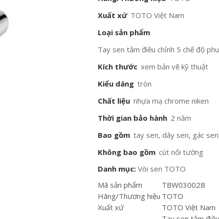
Xuất xứ
TOTO Việt Nam
Loại sản phẩm
Tay sen tắm điều chỉnh 5 chế độ p
Kích thước
xem bản vẽ kỹ thuật
Kiểu dáng
tròn
Chất liệu
nhựa mạ chrome niken
Thời gian bảo hành
2 năm
Bao gồm
tay sen, dây sen, gác sen
Không bao gồm
cút nối tường
Danh mục:
Vòi sen TOTO
Mã sản phẩm
TBW03002B
Hãng/Thương hiệu
TOTO
Xuất xứ
TOTO Việt Nam
Tay sen tắm điều