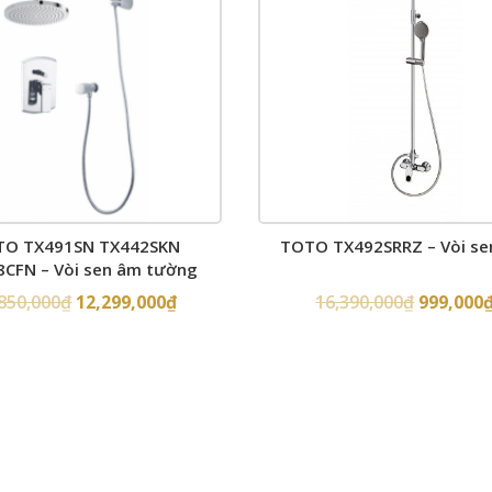
TO TX491SN TX442SKN
TOTO TX492SRRZ – Vòi se
CFN – Vòi sen âm tường
850,000
₫
12,299,000
₫
16,390,000
₫
999,000