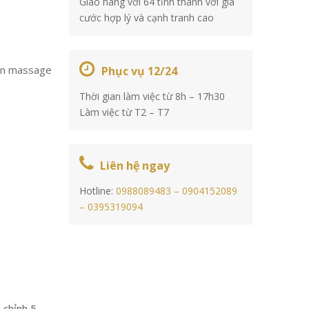
Giao hàng với 64 tỉnh thành với giá
cước hợp lý và cạnh tranh cao
hun massage
Phục vụ 12/24
Thời gian làm việc từ 8h – 17h30
Làm việc từ T2 – T7
Liên hệ ngay
Hotline:
0988089483 –
0904152089
–
0395319094
 chỉnh 5