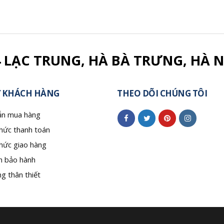
4 LẠC TRUNG, HÀ BÀ TRƯNG, HÀ N
 KHÁCH HÀNG
THEO DÕI CHÚNG TÔI
n mua hàng
hức thanh toán
hức giao hàng
h bảo hành
g thân thiết