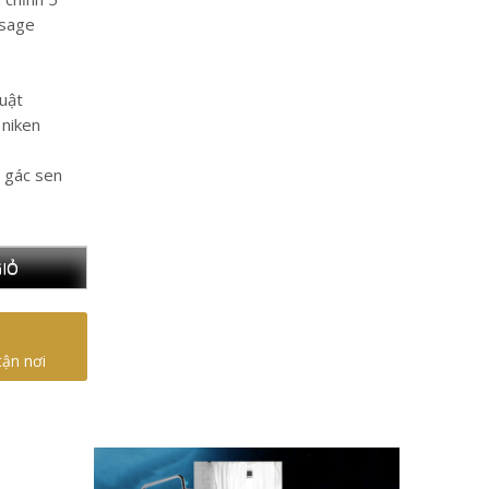
ssage
uật
niken
, gác sen
IỎ
tận nơi