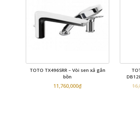
TOTO TX496SRR – Vòi sen xả gắn
TO
bồn
DB128
11,760,000
₫
16,