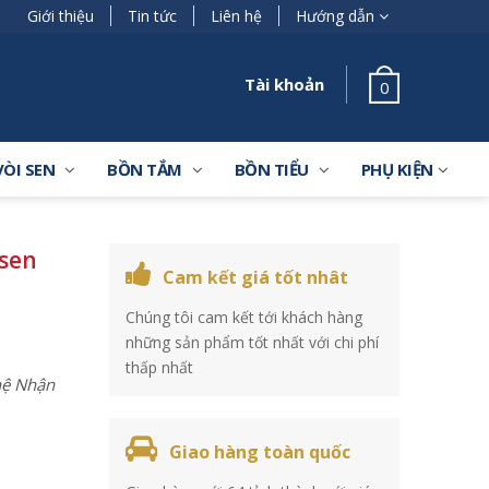
Giới thiệu
Tin tức
Liên hệ
Hướng dẫn
Tài khoản
0
VÒI SEN
BỒN TẮM
BỒN TIỂU
PHỤ KIỆN
sen
Cam kết giá tốt nhât
Chúng tôi cam kết tới khách hàng
những sản phẩm tốt nhất với chi phí
thấp nhất
 hệ Nhận
Giao hàng toàn quốc