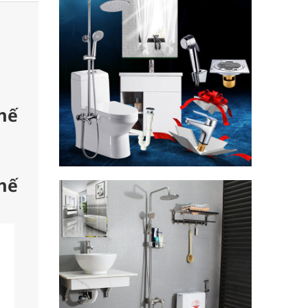
hế
hế