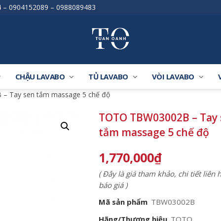
4
–
0904152089
–
0988089483
CHẬU LAVABO
TỦ LAVABO
VÒI LAVABO
– Tay sen tắm massage 5 chế độ
TOTO TBW03002B – Tay 
tắm massage 5 chế độ
1,770,000
₫
( Đây là giá tham khảo, chi tiết liên
báo giá )
Mã sản phẩm
TBW03002B
Hãng/Thương hiệu
TOTO