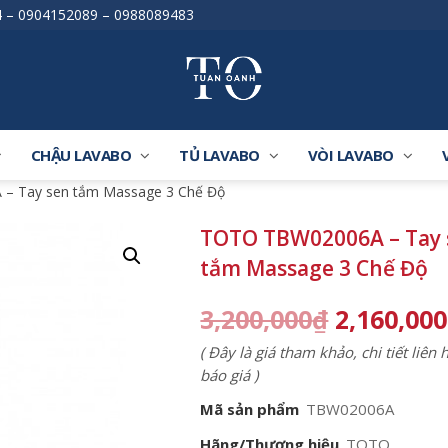
4
–
0904152089
–
0988089483
CHẬU LAVABO
TỦ LAVABO
VÒI LAVABO
– Tay sen tắm Massage 3 Chế Độ
TOTO TBW02006A – Tay 
tắm Massage 3 Chế Độ
3,200,000
₫
2,160,000
( Đây là giá tham khảo, chi tiết liên
báo giá )
Mã sản phẩm
TBW02006A
Hãng/Thương hiệu
TOTO