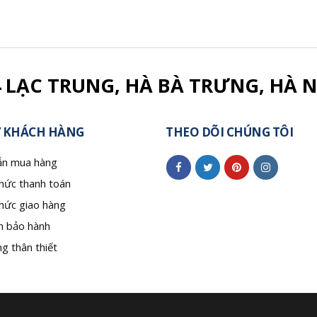
4 LẠC TRUNG, HÀ BÀ TRƯNG, HÀ N
 KHÁCH HÀNG
THEO DÕI CHÚNG TÔI
n mua hàng
hức thanh toán
hức giao hàng
h bảo hành
g thân thiết