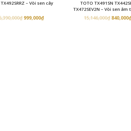
TX492SRRZ – Vòi sen cây
TOTO TX491SN TX442S
TX472SEV2N – Vòi sen âm 
6,390,000
₫
999,000
₫
15,146,000
₫
840,000