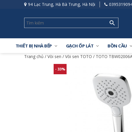
94 Lạc Trung, Hà Bà Trưng, Hà Nội
039531909
THIẾT BỊ NHÀ BẾP
GẠCH ỐP LÁT
BỒN CẦU
Trang chủ
/
Vòi sen
/
Vòi sen TOTO
/ TOTO TBW02006A 
- 33%