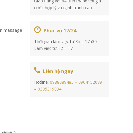
Giao hàng với 64 tỉnh thành với giá
cước hợp lý và cạnh tranh cao
hun massage
Phục vụ 12/24
Thời gian làm việc từ 8h – 17h30
Làm việc từ T2 – T7
Liên hệ ngay
Hotline:
0988089483 –
0904152089
–
0395319094
 chỉnh 3