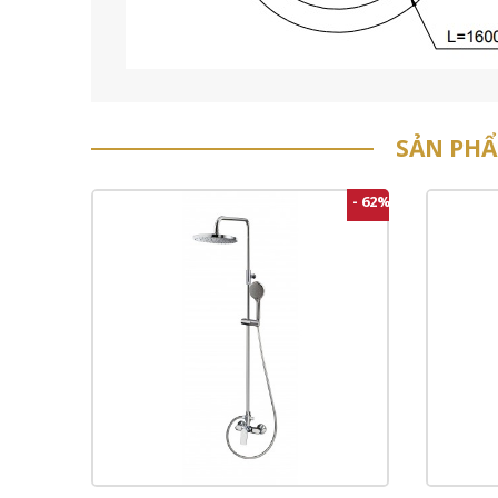
SẢN PH
- 62%