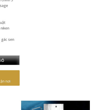
ssage
huật
niken
, gác sen
IỎ
tận nơi