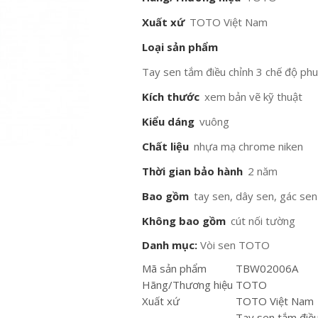
Xuất xứ
TOTO Việt Nam
Loại sản phẩm
Tay sen tắm điều chỉnh 3 chế độ p
Kích thước
xem bản vẽ kỹ thuật
Kiểu dáng
vuông
Chất liệu
nhựa mạ chrome niken
Thời gian bảo hành
2 năm
Bao gồm
tay sen, dây sen, gác sen
Không bao gồm
cút nối tường
Danh mục:
Vòi sen TOTO
Mã sản phẩm
TBW02006A
Hãng/Thương hiệu
TOTO
Xuất xứ
TOTO Việt Nam
Tay sen tắm điều