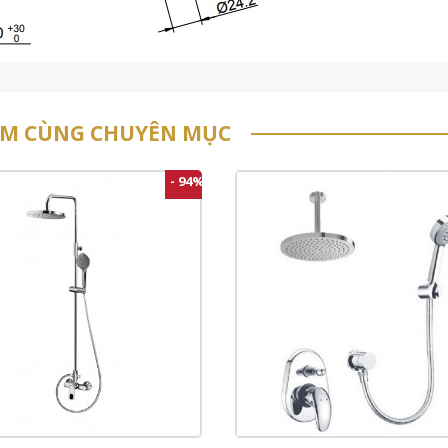
ẨM CÙNG CHUYÊN MỤC
- 94%