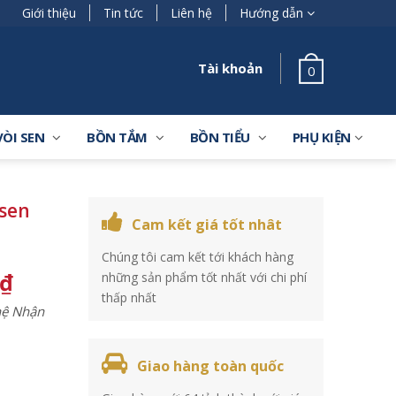
Giới thiệu
Tin tức
Liên hệ
Hướng dẫn
Tài khoản
0
VÒI SEN
BỒN TẮM
BỒN TIỂU
PHỤ KIỆN
sen
Cam kết giá tốt nhât
Chúng tôi cam kết tới khách hàng
₫
những sản phẩm tốt nhất với chi phí
thấp nhất
 hệ Nhận
Giao hàng toàn quốc