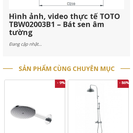
Hình ảnh, video thực tế TOTO
TBW02003B1 – Bát sen âm
tường
Đang cập nhật…
SẢN PHẨM CÙNG CHUYÊN MỤC
- 9%
- 86%