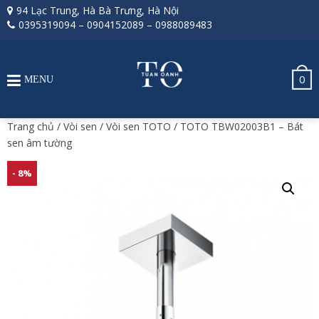
94 Lạc Trung, Hà Bà Trưng, Hà Nội
0395319094
–
0904152089
–
0988089483
0
MENU
Trang chủ
/
Vòi sen
/
Vòi sen TOTO
/ TOTO TBW02003B1 – Bát
sen âm tường
- 8%