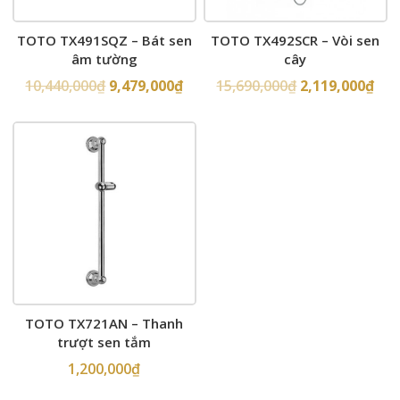
TOTO TX491SQZ – Bát sen
TOTO TX492SCR – Vòi sen
âm tường
cây
10,440,000
₫
9,479,000
₫
15,690,000
₫
2,119,000
₫
TOTO TX721AN – Thanh
trượt sen tắm
1,200,000
₫