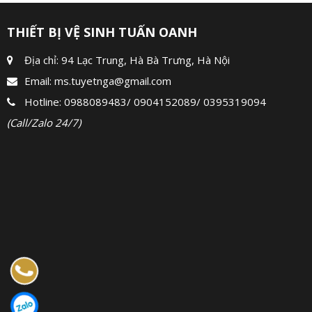
THIẾT BỊ VỆ SINH TUẤN OANH
Địa chỉ: 94 Lạc Trung, Hà Bà Trưng, Hà Nội
Email:
ms.tuyetnga@gmail.com
Hotline:
0988089483
/
0904152089
/
0395319094
(Call/Zalo 24/7)