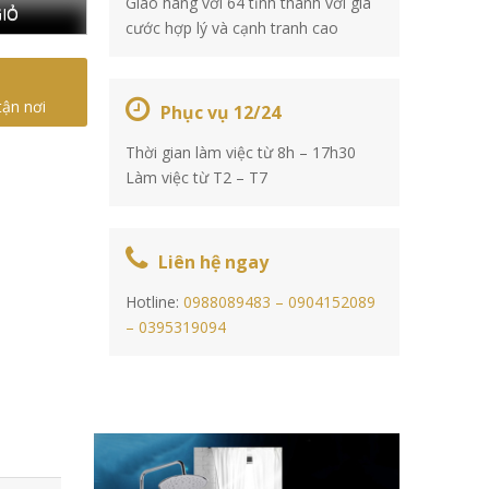
Giao hàng với 64 tỉnh thành với giá
IỎ
cước hợp lý và cạnh tranh cao
tận nơi
Phục vụ 12/24
Thời gian làm việc từ 8h – 17h30
Làm việc từ T2 – T7
Liên hệ ngay
Hotline:
0988089483 –
0904152089
–
0395319094