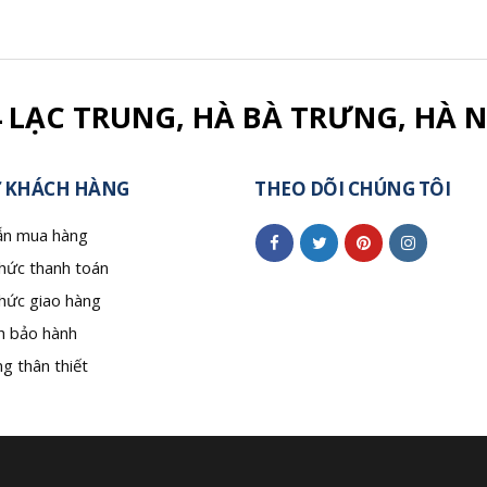
4 LẠC TRUNG, HÀ BÀ TRƯNG, HÀ N
 KHÁCH HÀNG
THEO DÕI CHÚNG TÔI
n mua hàng
hức thanh toán
hức giao hàng
h bảo hành
g thân thiết