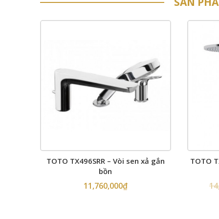
SẢN PH
TOTO TX496SRR – Vòi sen xả gắn
TOTO T
bồn
11,760,000
₫
14