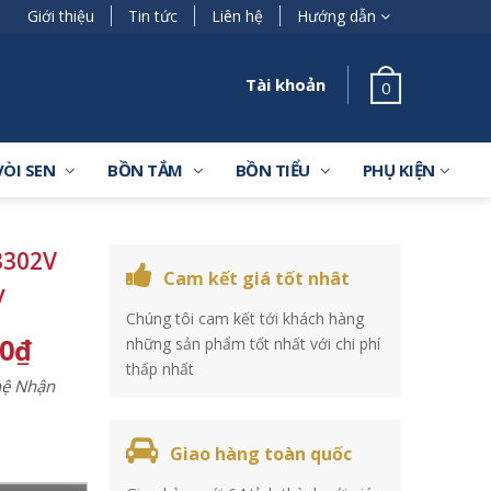
Giới thiệu
Tin tức
Liên hệ
Hướng dẫn
Tài khoản
0
VÒI SEN
BỒN TẮM
BỒN TIỂU
PHỤ KIỆN
3302V
Cam kết giá tốt nhât
y
Chúng tôi cam kết tới khách hàng
00
₫
những sản phẩm tốt nhất với chi phí
thấp nhất
 hệ Nhận
Giao hàng toàn quốc