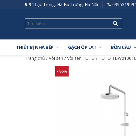
94 Lạc Trung, Hà Bà Trưng, Hà Nội
039531909
THIẾT BỊ NHÀ BẾP
GẠCH ỐP LÁT
BỒN CẦU
Trang chủ
/
Vòi sen
/
Vòi sen TOTO
/ TOTO TBW01001B 
- 86%