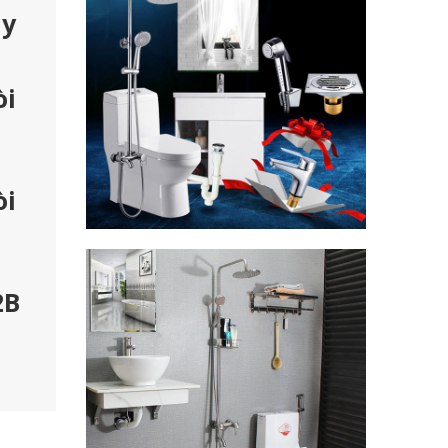
ây
òi
òi
2B