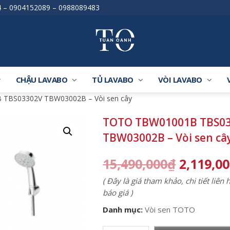
4
–
0904152089
–
0988089483
CHẬU LAVABO
TỦ LAVABO
VÒI LAVABO
TBS03302V TBW03002B – Vòi sen cây
TOTO TBW01001B TBS0
TBW03002B – Vòi sen câ
15,490,000
₫
2,119,0
( Đây là giá tham khảo, chi tiết liên
báo giá )
Danh mục:
Vòi sen TOTO