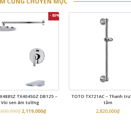
ẨM CÙNG CHUYÊN MỤC
- 85%
X488SZ TX404SGZ DB125 –
TOTO TX721AC – Thanh trư
Vòi sen âm tường
tắm
,600,000
₫
2,119,000
₫
2,820,000
₫