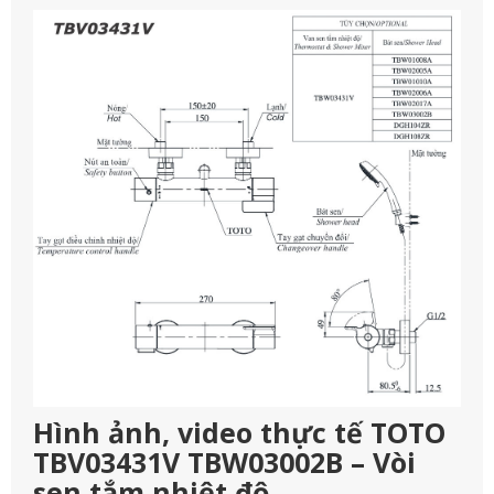
Hình ảnh, video thực tế TOTO
TBV03431V TBW03002B – Vòi
sen tắm nhiệt độ