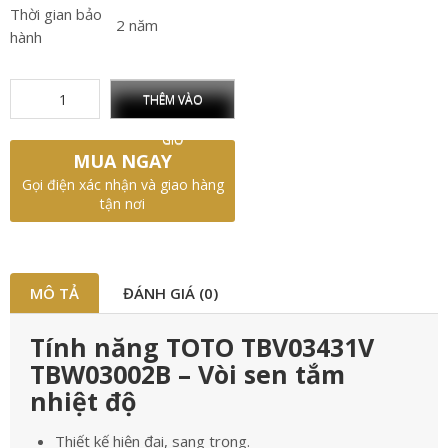
Thời gian bảo
2 năm
hành
THÊM VÀO
GIỎ
MUA NGAY
Gọi điện xác nhận và giao hàng
tận nơi
MÔ TẢ
ĐÁNH GIÁ (0)
Tính năng TOTO TBV03431V
TBW03002B – Vòi sen tắm
nhiệt độ
Thiết kế hiện đại, sang trọng.