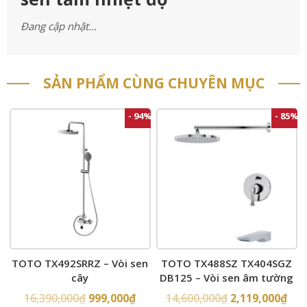
Đang cập nhật…
SẢN PHẨM CÙNG CHUYÊN MỤC
- 94%
- 85%
TOTO TX492SRRZ – Vòi sen
TOTO TX488SZ TX404SGZ
cây
DB125 – Vòi sen âm tường
16,390,000
₫
999,000
₫
14,600,000
₫
2,119,000
₫