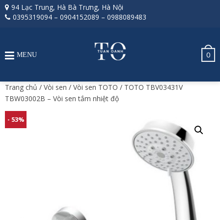
94 Lạc Trung, Hà Bà Trưng, Hà Nội
0395319094
–
0904152089
–
0988089483
0
MENU
Trang chủ
/
Vòi sen
/
Vòi sen TOTO
/ TOTO TBV03431V
TBW03002B – Vòi sen tắm nhiệt độ
- 53%