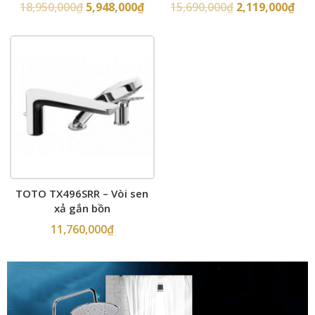
tường
18,950,000
₫
5,948,000
₫
15,690,000
₫
2,119,000
₫
TOTO TX496SRR – Vòi sen
xả gắn bồn
11,760,000
₫