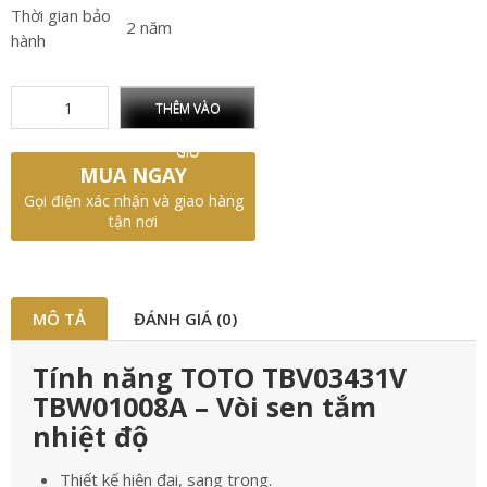
Thời gian bảo
2 năm
hành
THÊM VÀO
GIỎ
MUA NGAY
Gọi điện xác nhận và giao hàng
tận nơi
MÔ TẢ
ĐÁNH GIÁ (0)
Tính năng TOTO TBV03431V
TBW01008A – Vòi sen tắm
nhiệt độ
Thiết kế hiện đại, sang trọng.