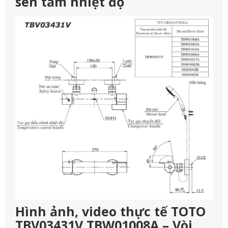
sen tắm nhiệt độ
Hình ảnh, video thực tế TOTO
TBV03431V TBW01008A – Vòi