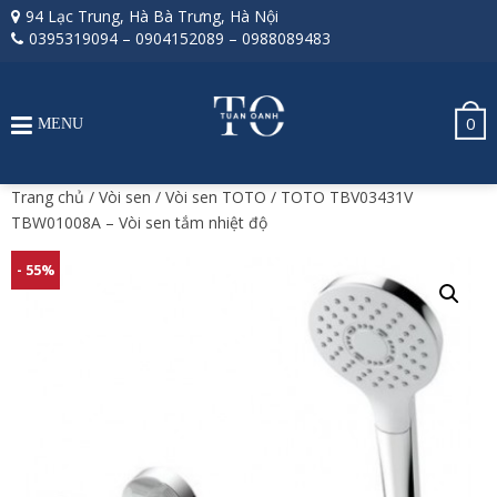
94 Lạc Trung, Hà Bà Trưng, Hà Nội
0395319094
–
0904152089
–
0988089483
0
MENU
Trang chủ
/
Vòi sen
/
Vòi sen TOTO
/ TOTO TBV03431V
TBW01008A – Vòi sen tắm nhiệt độ
- 55%