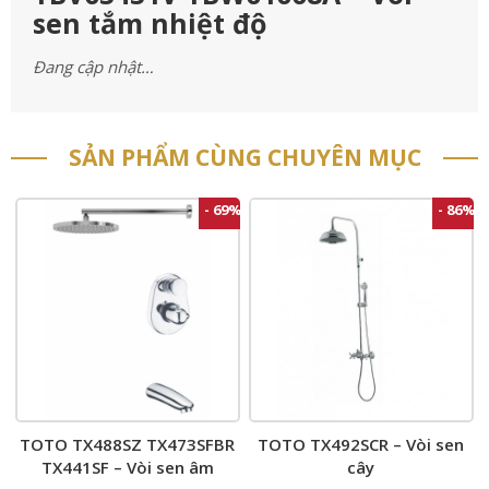
sen tắm nhiệt độ
Đang cập nhật…
SẢN PHẨM CÙNG CHUYÊN MỤC
- 69%
- 86%
TOTO TX488SZ TX473SFBR
TOTO TX492SCR – Vòi sen
TX441SF – Vòi sen âm
cây