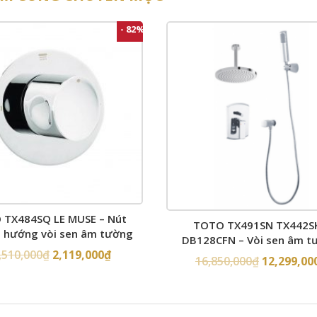
- 82%
 TX484SQ LE MUSE – Nút
TOTO TX491SN TX442S
 hướng vòi sen âm tường
DB128CFN – Vòi sen âm t
,510,000
₫
2,119,000
₫
16,850,000
₫
12,299,00