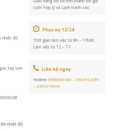
Giao hàng với 64 tỉnh thành với giá
cước hợp lý và cạnh tranh cao
Phục vụ 12/24
 nhiệt độ
Thời gian làm việc từ 8h – 17h30
Làm việc từ T2 – T7
 gác tay sen
Liên hệ ngay
Hotline:
0988089483 –
0904152089
–
0395319094
W03002B
rộn nhiệt độ