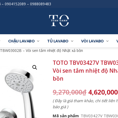
4
–
0904152089
–
0988089483
CHẬU LAVABO
TỦ LAVABO
VÒI LAVABO
BW03002B – Vòi sen tắm nhiệt độ Nhật xả bồn
TOTO TBV03427V TBW03
Vòi sen tắm nhiệt độ Nh
bồn
9,270,000
₫
4,620,000
( Đây là giá tham khảo, chi tiết liên
báo giá )
Mã sản phẩm
TBV03427V TBW03