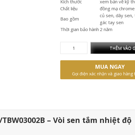
Kích thước
xem bản vẽ kỹ th
Chất liệu
đồng mạ chrome 
củ sen, dây sen, 
Bao gồm
gác tay sen
Thời gian bảo hành
2 năm
THÊM VÀO G
MUA NGAY
Gọi điện xác nhận và giao hàng 
TBW03002B – Vòi sen tắm nhiệt độ