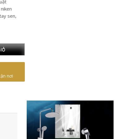
uật
niken
tay sen,
IỎ
tận nơi