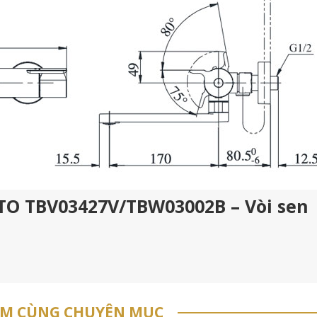
OTO TBV03427V/TBW03002B – Vòi sen
ẨM CÙNG CHUYÊN MỤC