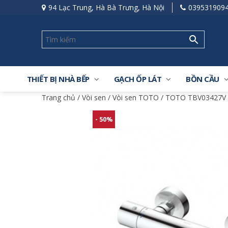
94 Lạc Trung, Hà Bà Trưng, Hà Nội
039531909
THIẾT BỊ NHÀ BẾP
GẠCH ỐP LÁT
BỒN CẦU
Trang chủ
/
Vòi sen
/
Vòi sen TOTO
/ TOTO TBV03427V T
- 50%