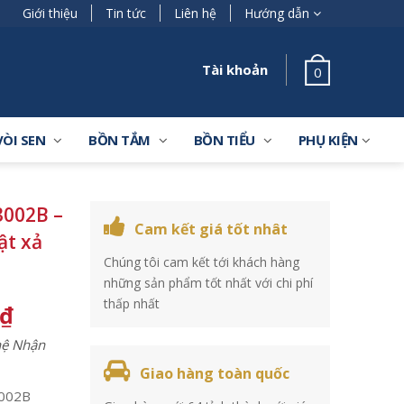
Giới thiệu
Tin tức
Liên hệ
Hướng dẫn
Tài khoản
0
VÒI SEN
BỒN TẮM
BỒN TIỂU
PHỤ KIỆN
002B –
Cam kết giá tốt nhât
ật xả
Chúng tôi cam kết tới khách hàng
những sản phẩm tốt nhất với chi phí
thấp nhất
₫
 hệ Nhận
Giao hàng toàn quốc
002B