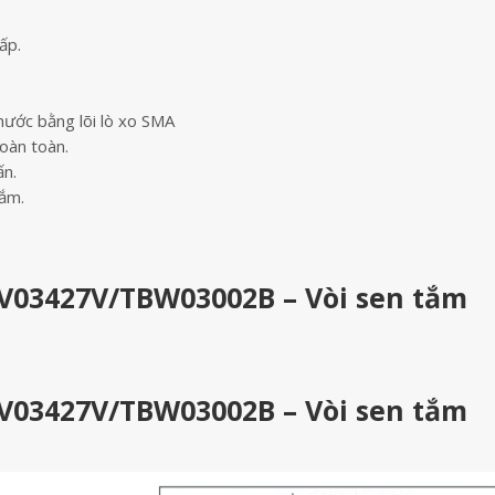
ấp.
ước bằng lõi lò xo SMA
oàn toàn.
ấn.
tắm.
V03427V/TBW03002B – Vòi sen tắm
V03427V/TBW03002B – Vòi sen tắm