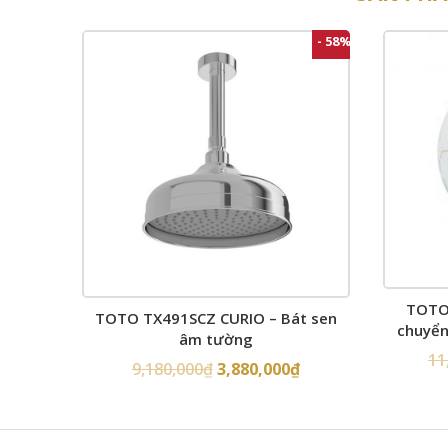
- 58%
TOTO
TOTO TX491SCZ CURIO – Bát sen
chuyển
âm tường
11
9,180,000
₫
3,880,000
₫