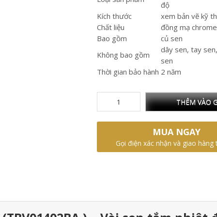
độ
Kích thước
xem bản vẽ kỹ t
Chất liệu
đồng mạ chrome
Bao gồm
củ sen
dây sen, tay sen
Không bao gồm
sen
Thời gian bảo hành
2 năm
THÊM VÀO G
MUA NGAY
Gọi điện xác nhận và giao hàng 