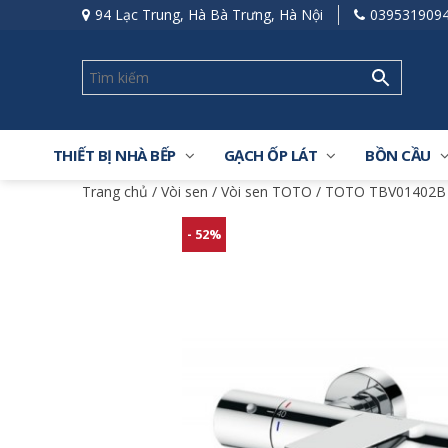
94 Lạc Trung, Hà Bà Trưng, Hà Nội
039531909
THIẾT BỊ NHÀ BẾP
GẠCH ỐP LÁT
BỒN CẦU
Trang chủ
/
Vòi sen
/
Vòi sen TOTO
/ TOTO TBV01402B (
- 52%