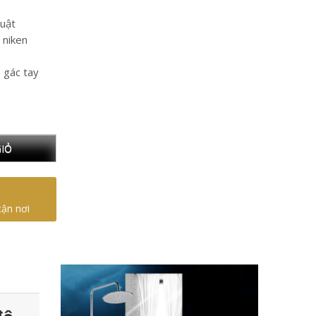
huật
 niken
, gác tay
IỎ
tận nơi