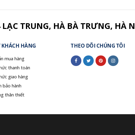
4 LẠC TRUNG, HÀ BÀ TRƯNG, HÀ N
 KHÁCH HÀNG
THEO DÕI CHÚNG TÔI
n mua hàng
hức thanh toán
hức giao hàng
h bảo hành
g thân thiết