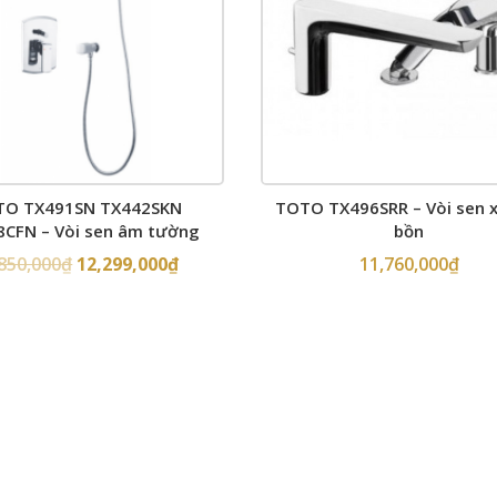
TO TX491SN TX442SKN
TOTO TX496SRR – Vòi sen 
CFN – Vòi sen âm tường
bồn
850,000
₫
12,299,000
₫
11,760,000
₫