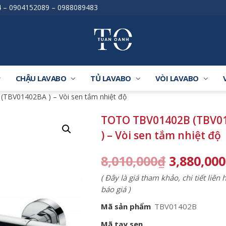
4
–
0904152089
–
0988089483
CHẬU LAVABO
TỦ LAVABO
VÒI LAVABO
TBV01402BA ) – Vòi sen tắm nhiệt độ
TOTO TBV01402B (TBV0
) – Vòi sen tắm nhiệt độ
8,010,000
₫
3,880,000
( Đây là giá tham khảo, chi tiết liên
báo giá )
Mã sản phẩm
TBV01402B
Mã tay sen