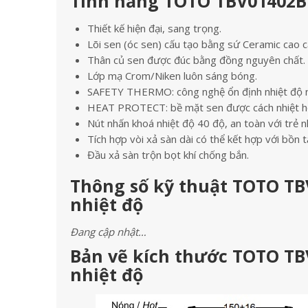
Tính năng TOTO TBV01402B 
Thiết kế hiện đại, sang trọng.
Lõi sen (óc sen) cấu tạo bằng sứ Ceramic cao c
Thân củ sen được đúc bằng đồng nguyên chất.
Lớp mạ Crom/Niken luôn sáng bóng.
SAFETY THERMO: công nghệ ổn định nhiệt độ n
HEAT PROTECT: bề mặt sen được cách nhiệt h
Nút nhấn khoá nhiệt độ 40 độ, an toàn với trẻ n
Tích hợp vòi xả sàn dài có thể kết hợp với bồn 
Đầu xả sàn trộn bọt khí chống bắn.
Thông số kỹ thuật TOTO TB
nhiệt độ
Đang cập nhật…
Bản vẽ kích thước TOTO TB
nhiệt độ