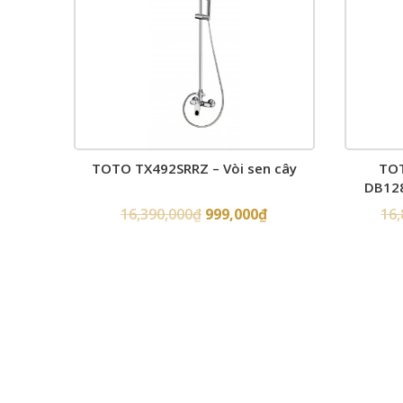
TOTO TX492SRRZ – Vòi sen cây
TO
DB128
16,390,000
₫
999,000
₫
16,