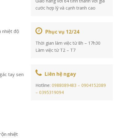
Giao hàng với 64 tỉnh thành với giá
cước hợp lý và cạnh tranh cao
 nhiệt độ
Phục vụ 12/24
Thời gian làm việc từ 8h – 17h30
Làm việc từ T2 – T7
Liên hệ ngay
 gác tay sen
Hotline:
0988089483 –
0904152089
–
0395319094
rộn nhiệt