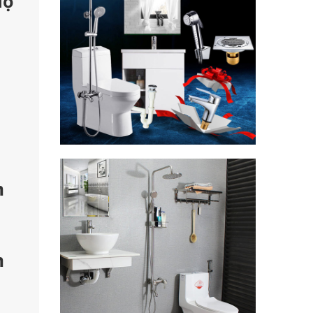
độ
m
m