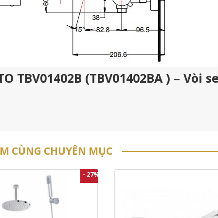
TO TBV01402B (TBV01402BA ) – Vòi s
ẨM CÙNG CHUYÊN MỤC
- 27%