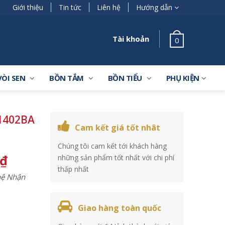
Giới thiệu
Tin tức
Liên hệ
Hướng dẫn
Tài khoản
0
VÒI SEN
BỒN TẮM
BỒN TIỂU
PHỤ KIỆN
1402BA
Cam kết giá tốt nhât
Chúng tôi cam kết tới khách hàng
₫
những sản phẩm tốt nhất với chi phí
thấp nhất
 hệ Nhận
Giao hàng toàn quốc