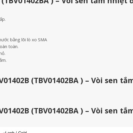
(TBV01402BA ) – Vòi sen tắm nhiệt 
ấp.
ước bằng lõi lò xo SMA
oàn toàn.
hỏ.
tắm.
V01402B (TBV01402BA ) – Vòi sen tắ
V01402B (TBV01402BA ) – Vòi sen tắ