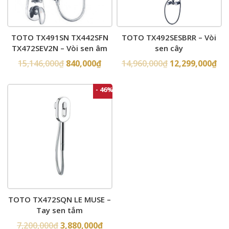
TOTO TX491SN TX442SFN
TOTO TX492SESBRR – Vòi
TX472SEV2N – Vòi sen âm
sen cây
tường
15,146,000
₫
840,000
₫
14,960,000
₫
12,299,000
₫
- 46%
TOTO TX472SQN LE MUSE –
Tay sen tắm
7,200,000
₫
3,880,000
₫