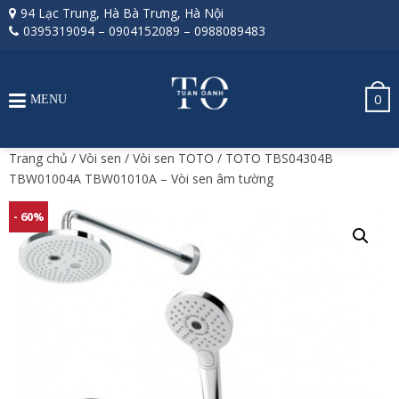
94 Lạc Trung, Hà Bà Trưng, Hà Nội
0395319094
–
0904152089
–
0988089483
0
MENU
Trang chủ
/
Vòi sen
/
Vòi sen TOTO
/ TOTO TBS04304B
TBW01004A TBW01010A – Vòi sen âm tường
- 60%