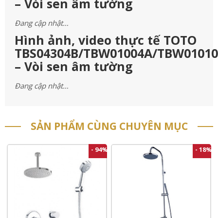
– Vòi sen âm tường
Đang cập nhật…
Hình ảnh, video thực tế TOTO
TBS04304B/TBW01004A/TBW0101
– Vòi sen âm tường
Đang cập nhật…
SẢN PHẨM CÙNG CHUYÊN MỤC
- 94%
- 18%