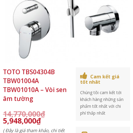
TOTO TBS04304B
Cam kết giá
TBW01004A
tốt nhât
TBW01010A – Vòi sen
Chúng tôi cam kết tới
âm tường
khách hàng những sản
phẩm tốt nhất với chi
14,770,000
₫
phí thấp nhất
5,948,000
₫
( Đây là giá tham khảo, chi tiết