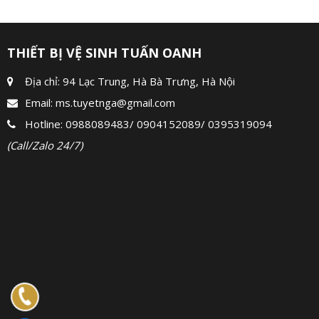
THIẾT BỊ VỆ SINH TUẤN OANH
Địa chỉ: 94 Lạc Trung, Hà Bà Trưng, Hà Nội
Email:
ms.tuyetnga@gmail.com
Hotline:
0988089483
/
0904152089
/
0395319094
(Call/Zalo 24/7)