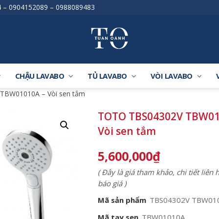
4
–
0904152089
–
0988089483
CHẬU LAVABO
TỦ LAVABO
VÒI LAVABO
TBW01010A – Vòi sen tắm
TOTO TBS04302V TBW01
Vòi sen tắm
5,600,000
₫
( Đây là giá tham khảo, chi tiết liên
báo giá )
Mã sản phẩm
TBS04302V TBW01
Mã tay sen
TBW01010A