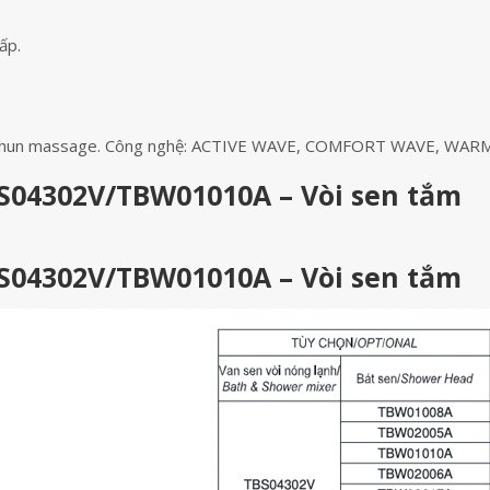
ấp.
 độ phun massage. Công nghệ: ACTIVE WAVE, COMFORT WAVE, WAR
S04302V/TBW01010A – Vòi sen tắm
S04302V/TBW01010A – Vòi sen tắm