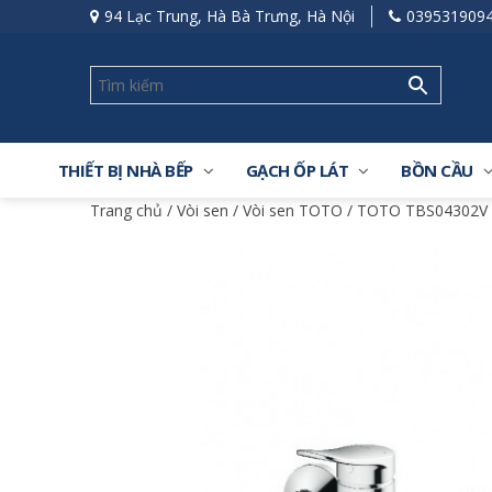
94 Lạc Trung, Hà Bà Trưng, Hà Nội
039531909
THIẾT BỊ NHÀ BẾP
GẠCH ỐP LÁT
BỒN CẦU
Trang chủ
/
Vòi sen
/
Vòi sen TOTO
/ TOTO TBS04302V 