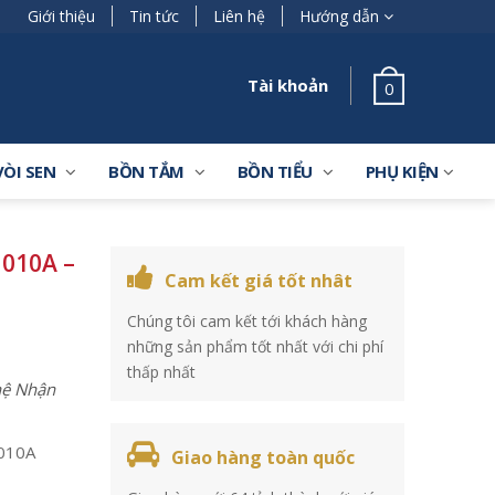
Giới thiệu
Tin tức
Liên hệ
Hướng dẫn
Tài khoản
0
VÒI SEN
BỒN TẮM
BỒN TIỂU
PHỤ KIỆN
010A –
Cam kết giá tốt nhât
Chúng tôi cam kết tới khách hàng
những sản phẩm tốt nhất với chi phí
thấp nhất
 hệ Nhận
010A
Giao hàng toàn quốc