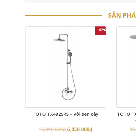
SẢN PH
- 62%
TOTO TX492SRS – Vòi sen cây
TOTO TX
15,810,000
₫
6,050,000
₫
18