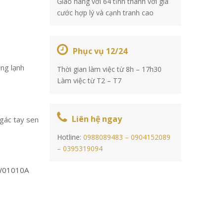
Giao hàng với 64 tỉnh thành với giá
cước hợp lý và cạnh tranh cao
Phục vụ 12/24
ng lạnh
Thời gian làm việc từ 8h – 17h30
Làm việc từ T2 – T7
Liên hệ ngay
 gác tay sen
Hotline:
0988089483 –
0904152089
–
0395319094
W01010A