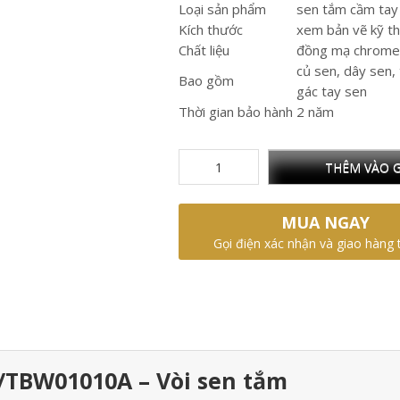
Loại sản phẩm
sen tắm cầm tay
Kích thước
xem bản vẽ kỹ t
Chất liệu
đồng mạ chrome
củ sen, dây sen,
Bao gồm
gác tay sen
Thời gian bảo hành
2 năm
THÊM VÀO G
MUA NGAY
Gọi điện xác nhận và giao hàng 
/TBW01010A – Vòi sen tắm