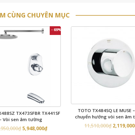
ẨM CÙNG CHUYÊN MỤC
- 69%
TOTO TX484SQ LE MUSE –
488SZ TX473SFBR TX441SF
chuyển hướng vòi sen âm 
– Vòi sen âm tường
11,510,000
₫
2,119,000
,950,000
₫
5,948,000
₫