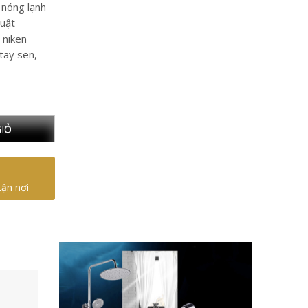
 nóng lạnh
huật
 niken
 tay sen,
IỎ
tận nơi