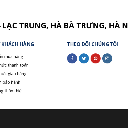
4 LẠC TRUNG, HÀ BÀ TRƯNG, HÀ N
 KHÁCH HÀNG
THEO DÕI CHÚNG TÔI
n mua hàng
hức thanh toán
hức giao hàng
h bảo hành
g thân thiết