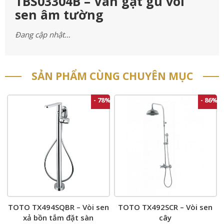
TBS03304B – Van gật gù vòi
sen âm tường
Đang cập nhật…
SẢN PHẨM CÙNG CHUYÊN MỤC
- 78%
- 86%
TOTO TX494SQBR – Vòi sen
TOTO TX492SCR – Vòi sen
xả bồn tắm đặt sàn
cây