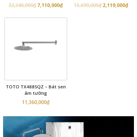
32,340,000
₫
7,110,000
₫
15,690,000
₫
2,119,000
₫
TOTO TX488SQZ – Bát sen
âm tường
11,360,000
₫