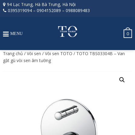
94 Lạc Trung, Hà Bà Trưng, Hà Nội
0395319094
–
0904152089
–
0988089483
0
MENU
Trang chủ
/
Vòi sen
/
Vòi sen TOTO
/ TOTO TBS03304B – Van
gật gù vòi sen âm tường