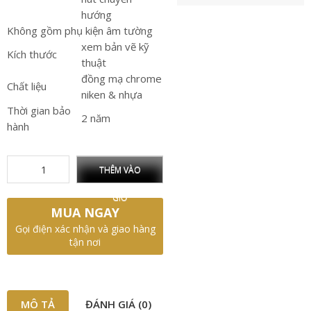
hướng
Không gồm phụ kiện âm tường
xem bản vẽ kỹ
Kích thước
thuật
đồng mạ chrome
Chất liệu
niken & nhựa
Thời gian bảo
2 năm
hành
THÊM VÀO
GIỎ
MUA NGAY
Gọi điện xác nhận và giao hàng
tận nơi
MÔ TẢ
ĐÁNH GIÁ (0)