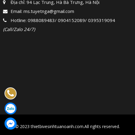
Địa chỉ: 94 Lạc Trung, Hà Bà Trưng, Hà Nội
Email:
ms.tuyetnga@gmail.com
Hotline:
0988089483
/
0904152089
/
0395319094
(Call/Zalo 24/7)
© 2023 thietbivesinhtuanoanh.com.All rights reserved.