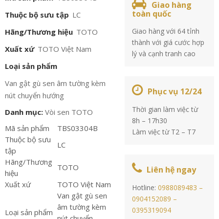
Giao hàng
toàn quốc
Thuộc bộ sưu tập
LC
Giao hàng với 64 tỉnh
Hãng/Thương hiệu
TOTO
thành với giá cước hợp
Xuất xứ
TOTO Việt Nam
lý và cạnh tranh cao
Loại sản phẩm
Van gật gù sen âm tường kèm
Phục vụ 12/24
nút chuyển hướng
Thời gian làm việc từ
Danh mục:
Vòi sen TOTO
8h – 17h30
Mã sản phẩm
TBS03304B
Làm việc từ T2 – T7
Thuộc bộ sưu
LC
tập
Hãng/Thương
TOTO
Liên hệ ngay
hiệu
Xuất xứ
TOTO Việt Nam
Hotline:
0988089483 –
Van gật gù sen
0904152089 –
âm tường kèm
0395319094
Loại sản phẩm
nút chuyển