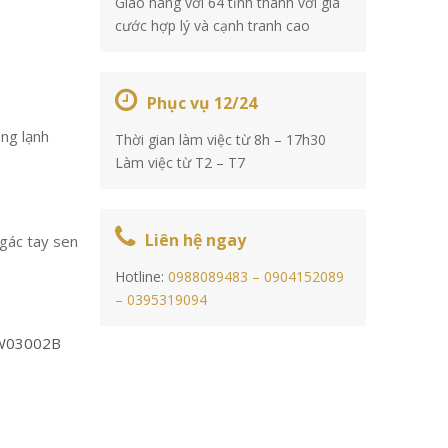
Giao hàng với 64 tỉnh thành với giá
cước hợp lý và cạnh tranh cao
Phục vụ 12/24
ng lạnh
Thời gian làm việc từ 8h – 17h30
Làm việc từ T2 – T7
Liên hệ ngay
 gác tay sen
Hotline:
0988089483 –
0904152089
–
0395319094
W03002B