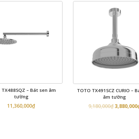
TX488SQZ – Bát sen âm
TOTO TX491SCZ CURIO – B
tường
âm tường
11,360,000
₫
9,180,000
₫
3,880,000