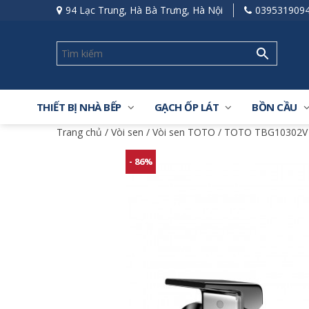
94 Lạc Trung, Hà Bà Trưng, Hà Nội
039531909
THIẾT BỊ NHÀ BẾP
GẠCH ỐP LÁT
BỒN CẦU
Trang chủ
/
Vòi sen
/
Vòi sen TOTO
/ TOTO TBG10302V 
- 86%