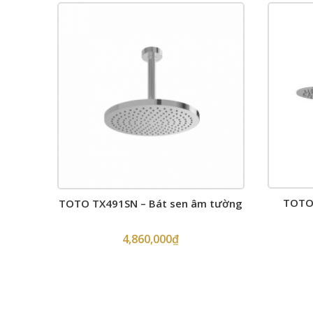
TOTO 
TOTO TX491SN – Bát sen âm tường
4,860,000
₫