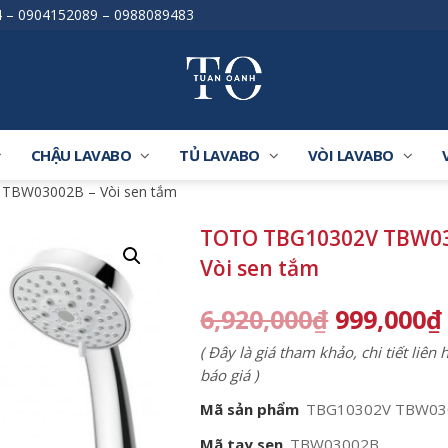
4
–
0904152089
–
0988089483
CHẬU LAVABO
TỦ LAVABO
VÒI LAVABO
TBW03002B – Vòi sen tắm
TOTO TBG10302V TBW03
Vòi sen tắm
6,920,000
₫
999,000
₫
( Đây là giá tham khảo, chi tiết liên
báo giá )
Mã sản phẩm
TBG10302V TBW03
Mã tay sen
TBW03002B