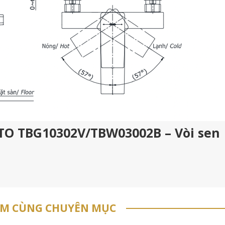
OTO TBG10302V/TBW03002B – Vòi sen
ẨM CÙNG CHUYÊN MỤC