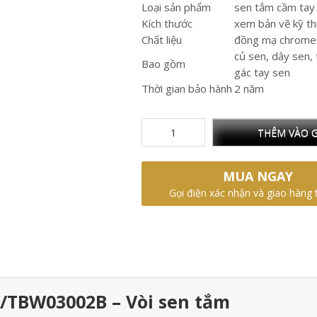
Loại sản phẩm
sen tắm cầm tay
Kích thước
xem bản vẽ kỹ th
Chất liệu
đồng mạ chrome 
củ sen, dây sen, 
Bao gồm
gác tay sen
Thời gian bảo hành
2 năm
THÊM VÀO G
MUA NGAY
Gọi điện xác nhận và giao hàng 
/TBW03002B – Vòi sen tắm