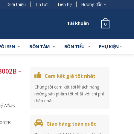
Giới thiệu
Tin tức
Liên hệ
Hướng dẫn
Tài khoản
0
VÒI SEN
BỒN TẮM
BỒN TIỂU
PHỤ KIỆN
002B –
Cam kết giá tốt nhât
Chúng tôi cam kết tới khách hàng
những sản phẩm tốt nhất với chi phí
thấp nhất
 hệ Nhận
002B
Giao hàng toàn quốc