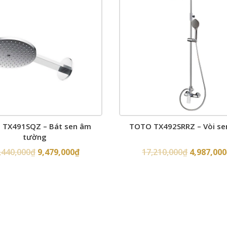
TX491SQZ – Bát sen âm
TOTO TX492SRRZ – Vòi se
tường
,440,000
₫
9,479,000
₫
17,210,000
₫
4,987,000