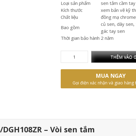
Loại sản phẩm
sen tắm cầm tay
Kích thước
xem bản vẽ kỹ t
Chất liệu
đồng mạ chrome
củ sen, dây sen,
Bao gồm
gác tay sen
Thời gian bảo hành
2 năm
THÊM VÀO G
MUA NGAY
Gọi điện xác nhận và giao hàng 
/DGH108ZR – Vòi sen tắm