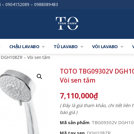
4
–
0904152089
–
0988089483
CHẬU LAVABO
TỦ LAVABO
VÒI LAVABO
DGH108ZR – Vòi sen tắm
TOTO TBG09302V DGH10
Vòi sen tắm
7,110,000
₫
( Đây là giá tham khảo, chi tiết liên
báo giá )
Mã sản phẩm
TBG09302V DGH10
Mã tay sen
DGH108ZR