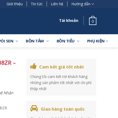
Giới thiệu
Tin tức
Liên hệ
Hướng dẫn
Tài khoản
0
VÒI SEN
BỒN TẮM
BỒN TIỂU
PHỤ KIỆN
8ZR –
Cam kết giá tốt nhât
Chúng tôi cam kết tới khách hàng
những sản phẩm tốt nhất với chi phí
thấp nhất
 hệ Nhận
8ZR
Giao hàng toàn quốc