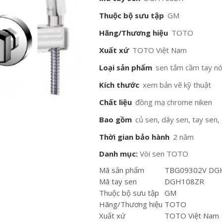
Thuộc bộ sưu tập
GM
Hãng/Thương hiệu
TOTO
Xuất xứ
TOTO Việt Nam
Loại sản phẩm
sen tắm cầm tay nó
Kích thước
xem bản vẽ kỹ thuật
Chất liệu
đồng mạ chrome niken
Bao gồm
củ sen, dây sen, tay sen,
Thời gian bảo hành
2 năm
Danh mục:
Vòi sen TOTO
Mã sản phẩm
TBG09302V DG
Mã tay sen
DGH108ZR
Thuộc bộ sưu tập
GM
Hãng/Thương hiệu
TOTO
Xuất xứ
TOTO Việt Nam