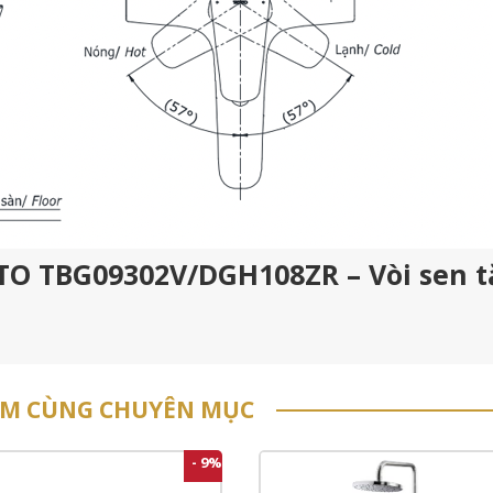
OTO TBG09302V/DGH108ZR – Vòi sen 
ẨM CÙNG CHUYÊN MỤC
- 9%