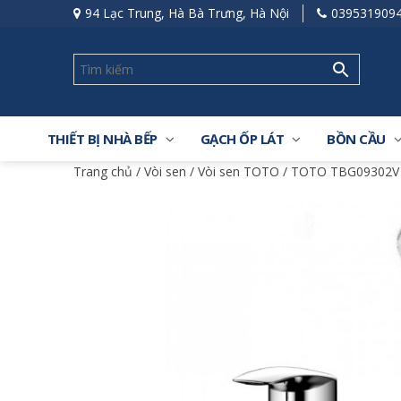
94 Lạc Trung, Hà Bà Trưng, Hà Nội
039531909
THIẾT BỊ NHÀ BẾP
GẠCH ỐP LÁT
BỒN CẦU
Trang chủ
/
Vòi sen
/
Vòi sen TOTO
/ TOTO TBG09302V 