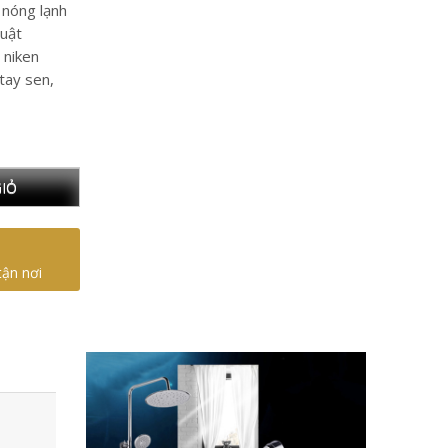
 nóng lạnh
huật
 niken
 tay sen,
IỎ
tận nơi