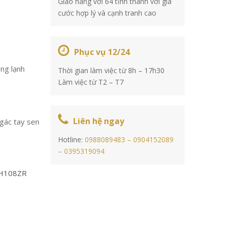
Giao hàng với 64 tỉnh thành với giá
cước hợp lý và cạnh tranh cao
Phục vụ 12/24
ng lạnh
Thời gian làm việc từ 8h – 17h30
Làm việc từ T2 – T7
Liên hệ ngay
 gác tay sen
Hotline:
0988089483 –
0904152089
–
0395319094
H108ZR