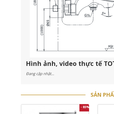
Hình ảnh, video thực tế T
Đang cập nhật…
SẢN PH
- 85%