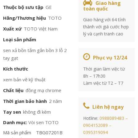
Giao hàng
Thuộc bộ sưu tập
GE
toàn quốc
Hãng/Thương hiệu
TOTO
Giao hàng với 64 tỉnh
thành với giá cước hợp
Xuất xứ
TOTO Việt Nam
lý và cạnh tranh cao
Loại sản phẩm
sen xả bồn tắm gắn bồn 3 lỗ 2
Phục vụ 12/24
tay gạt
Kích thước
Thời gian làm việc từ
8h – 17h30
xem bản vẽ kỹ thuật
Làm việc từ T2 – T7
Chất liệu
đồng mạ chrome
Thời gian bảo hành
2 năm
Liên hệ ngay
Tay sen
không đi kèm
Hotline:
0988089483 –
Danh mục:
Vòi sen TOTO
0904152089 –
Mã sản phẩm
TBG07201B
0395319094