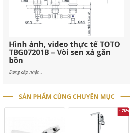
Hình ảnh, video thực tế TOTO
TBG07201B – Vòi sen xả gắn
bồn
Đang cập nhật…
SẢN PHẨM CÙNG CHUYÊN MỤC
- 78%