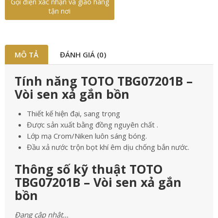
Gọi điện xác nhận và giao hàng
tận nơi
MÔ TẢ
ĐÁNH GIÁ (0)
Tính năng TOTO TBG07201B –
Vòi sen xả gắn bồn
Thiết kế hiện đại, sang trọng
Được sản xuất bằng đồng nguyên chất .
Lớp mạ Crom/Niken luôn sáng bóng.
Đầu xả nước trộn bọt khí êm dịu chống bắn nước.
Thông số kỹ thuật TOTO
TBG07201B – Vòi sen xả gắn
bồn
Đang cập nhật…