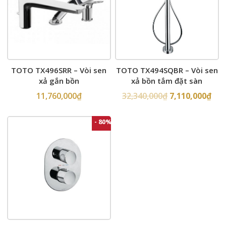
TOTO TX496SRR – Vòi sen
TOTO TX494SQBR – Vòi sen
xả gắn bồn
xả bồn tắm đặt sàn
11,760,000
₫
32,340,000
₫
7,110,000
₫
- 80%