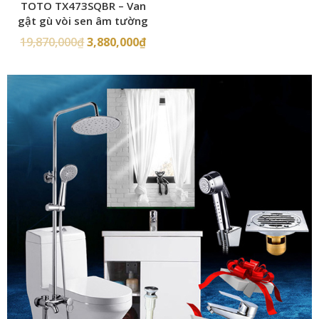
TOTO TX473SQBR – Van
gật gù vòi sen âm tường
19,870,000
₫
3,880,000
₫