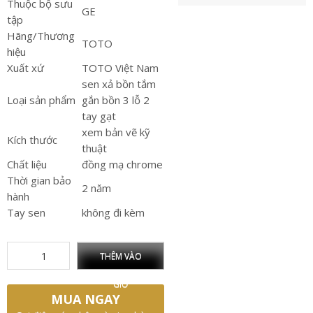
Thuộc bộ sưu
GE
tập
Hãng/Thương
TOTO
hiệu
Xuất xứ
TOTO Việt Nam
sen xả bồn tắm
Loại sản phẩm
gắn bồn 3 lỗ 2
tay gạt
xem bản vẽ kỹ
Kích thước
thuật
Chất liệu
đồng mạ chrome
Thời gian bảo
2 năm
hành
Tay sen
không đi kèm
THÊM VÀO
GIỎ
MUA NGAY