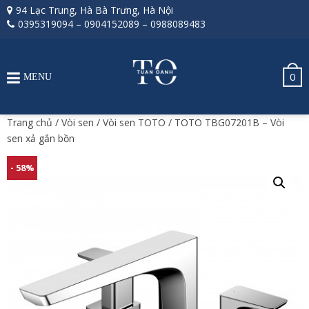
94 Lạc Trung, Hà Bà Trưng, Hà Nội
0395319094
–
0904152089
–
0988089483
0
MENU
Trang chủ
/
Vòi sen
/
Vòi sen TOTO
/ TOTO TBG07201B – Vòi
sen xả gắn bồn
- 58%