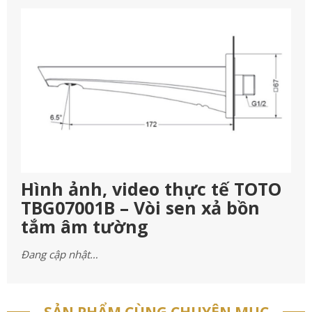
Hình ảnh, video thực tế TOTO
TBG07001B – Vòi sen xả bồn
tắm âm tường
Đang cập nhật…
SẢN PHẨM CÙNG CHUYÊN MỤC