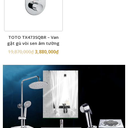
TOTO TX473SQBR – Van
gật gù vòi sen âm tường
19,870,000
₫
3,880,000
₫