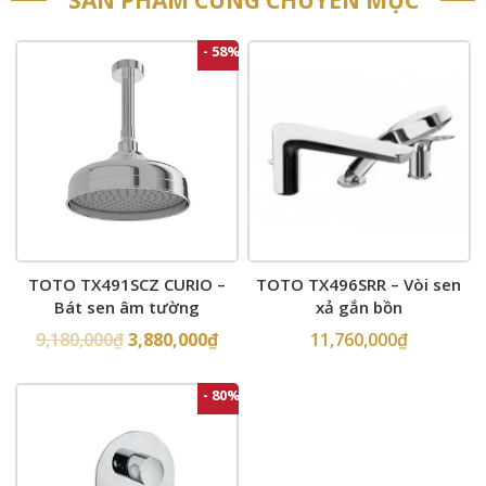
- 58%
TOTO TX491SCZ CURIO –
TOTO TX496SRR – Vòi sen
Bát sen âm tường
xả gắn bồn
9,180,000
₫
3,880,000
₫
11,760,000
₫
- 80%