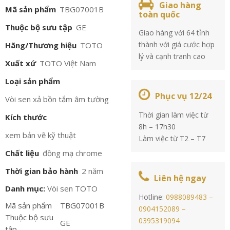
Giao hàng
Mã sản phẩm
TBG07001B
toàn quốc
Thuộc bộ sưu tập
GE
Giao hàng với 64 tỉnh
thành với giá cước hợp
Hãng/Thương hiệu
TOTO
lý và cạnh tranh cao
Xuất xứ
TOTO Việt Nam
Loại sản phẩm
Phục vụ 12/24
Vòi sen xả bồn tắm âm tường
Thời gian làm việc từ
Kích thước
8h – 17h30
xem bản vẽ kỹ thuật
Làm việc từ T2 – T7
Chất liệu
đồng mạ chrome
Thời gian bảo hành
2 năm
Liên hệ ngay
Danh mục:
Vòi sen TOTO
Hotline:
0988089483 –
Mã sản phẩm
TBG07001B
0904152089 –
Thuộc bộ sưu
0395319094
GE
tập