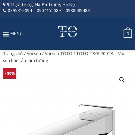
94 Lạc Trung, Hà Bà Trưng, Hà Nội
0395319094
–
0904152089
–
0988089483
0
MENU
Trang chủ
/
Vòi sen
/
Vòi sen TOTO
/ TOTO TBG07001B – Vòi
sen bồn tắm âm tường
- 80%