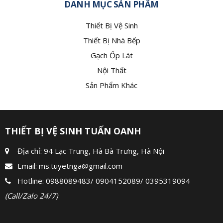
DANH MỤC SẢN PHẨM
Thiết Bị Vệ Sinh
Thiết Bị Nhà Bếp
Gạch Ốp Lát
Nội Thất
Sản Phẩm Khác
THIẾT BỊ VỆ SINH TUẤN OANH
Địa chỉ: 94 Lạc Trung, Hà Bà Trưng, Hà Nội
Email:
ms.tuyetnga@gmail.com
Hotline:
0988089483
/
0904152089
/
0395319094
(Call/Zalo 24/7)