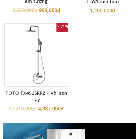
âm tường
trượt sen tắm
6,050,000
₫
999,000
₫
1,200,000
₫
- 71%
TOTO TX492SRRZ – Vòi sen
cây
17,210,000
₫
4,987,000
₫