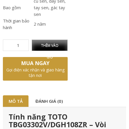
củ sen, dây sen,
Bao gồm
tay sen, gác tay
sen
Thời gian bảo
2 năm
hành
THÊM VÀO
GIỎ
MUA NGAY
Gọi điện xác nhận và giao hàng
tận nơi
MÔ TẢ
ĐÁNH GIÁ (0)
Tính năng TOTO
TBG03302V/DGH108ZR – Vòi