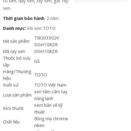
củ sen, dây sen, tay sen, gác tay
sen
Thời gian bảo hành
2 năm
Danh mục:
Vòi sen TOTO
TBG03302V
Mã sản phẩm
DGH108ZR
Mã tay sen
DGH108ZR
Thuộc bộ sưu
GS
tập
Hãng/Thương
TOTO
hiệu
Xuất xứ
TOTO Việt Nam
sen tắm cầm tay
Loại sản phẩm
nóng lạnh
xem bản vẽ kỹ
Kích thước
thuật
đồng mạ chrome
Chất liệu
niken