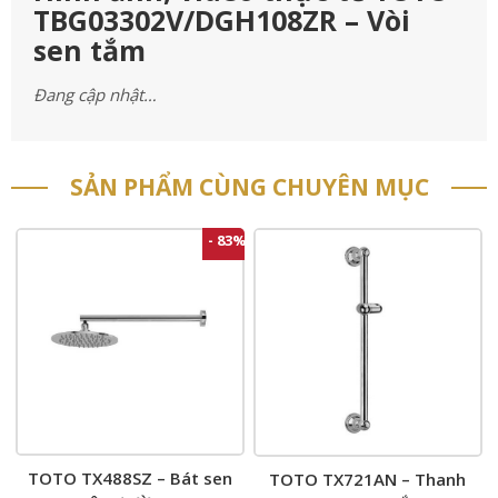
TBG03302V/DGH108ZR – Vòi
sen tắm
Đang cập nhật…
SẢN PHẨM CÙNG CHUYÊN MỤC
- 83%
TOTO TX488SZ – Bát sen
TOTO TX721AN – Thanh