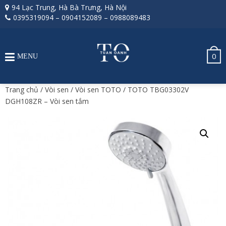
94 Lạc Trung, Hà Bà Trưng, Hà Nội
0395319094
–
0904152089
–
0988089483
0
MENU
Trang chủ
/
Vòi sen
/
Vòi sen TOTO
/ TOTO TBG03302V
DGH108ZR – Vòi sen tắm