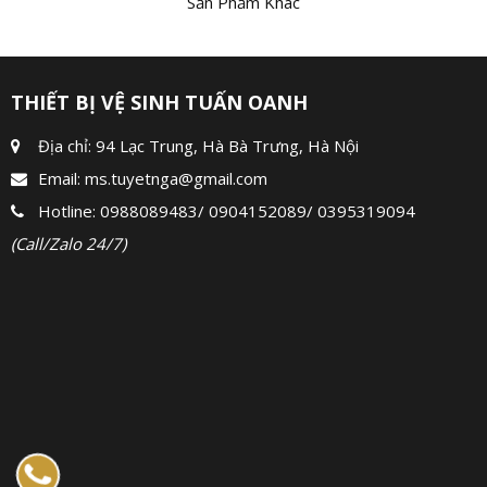
Sản Phẩm Khác
THIẾT BỊ VỆ SINH TUẤN OANH
Địa chỉ: 94 Lạc Trung, Hà Bà Trưng, Hà Nội
Email:
ms.tuyetnga@gmail.com
Hotline:
0988089483
/
0904152089
/
0395319094
(Call/Zalo 24/7)