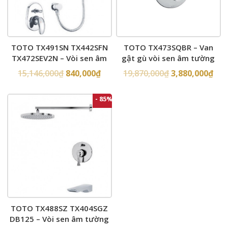
TOTO TX491SN TX442SFN
TOTO TX473SQBR – Van
TX472SEV2N – Vòi sen âm
gật gù vòi sen âm tường
tường
15,146,000
₫
840,000
₫
19,870,000
₫
3,880,000
₫
- 85%
TOTO TX488SZ TX404SGZ
DB125 – Vòi sen âm tường