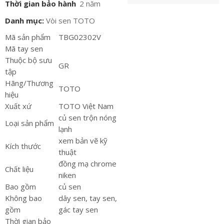
Thời gian bảo hành
2 năm
Danh mục:
Vòi sen TOTO
Mã sản phẩm
TBG02302V
Mã tay sen
Thuộc bộ sưu
GR
tập
Hãng/Thương
TOTO
hiệu
Xuất xứ
TOTO Việt Nam
củ sen trộn nóng
Loại sản phẩm
lạnh
xem bản vẽ kỹ
Kích thước
thuật
đồng mạ chrome
Chất liệu
niken
Bao gồm
củ sen
Không bao
dây sen, tay sen,
gồm
gác tay sen
Thời gian bảo