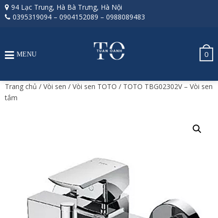
94 Lạc Trung, Hà Bà Trưng, Hà Nội
0395319094
–
0904152089
–
0988089483
0
MENU
Trang chủ
/
Vòi sen
/
Vòi sen TOTO
/ TOTO TBG02302V – Vòi sen
tắm