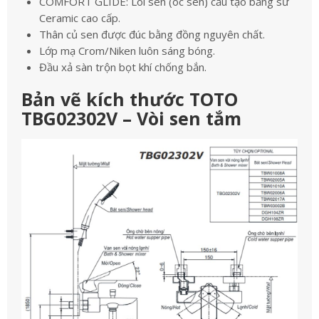
COMFORT GLIDE: Lõi sen (óc sen) cấu tạo bằng sứ
Ceramic cao cấp.
Thân củ sen được đúc bằng đồng nguyên chất.
Lớp mạ Crom/Niken luôn sáng bóng.
Đầu xả sàn trộn bọt khí chống bắn.
Bản vẽ kích thước TOTO
TBG02302V – Vòi sen tắm