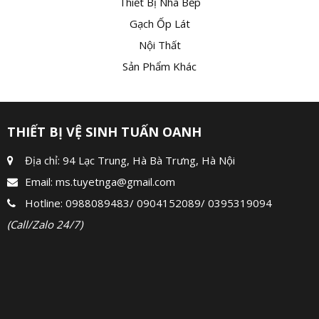
Thiết Bị Nhà Bếp
Gạch Ốp Lát
Nội Thất
Sản Phẩm Khác
THIẾT BỊ VỆ SINH TUẤN OANH
Địa chỉ: 94 Lạc Trung, Hà Bà Trưng, Hà Nội
Email:
ms.tuyetnga@gmail.com
Hotline:
0988089483
/
0904152089
/
0395319094
(Call/Zalo 24/7)