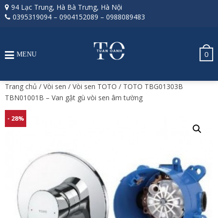
94 Lạc Trung, Hà Bà Trưng, Hà Nội
0395319094
–
0904152089
–
0988089483
0
MENU
Trang chủ
/
Vòi sen
/
Vòi sen TOTO
/ TOTO TBG01303B
TBN01001B – Van gật gù vòi sen âm tường
- 28%