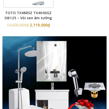
TOTO TX488SZ TX404SGZ
DB125 – Vòi sen âm tường
14,600,000
₫
2,119,000
₫