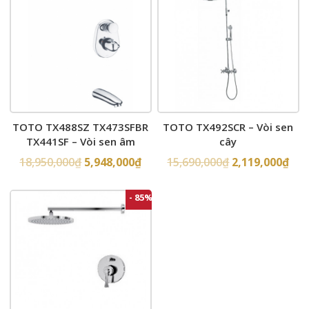
TOTO TX488SZ TX473SFBR
TOTO TX492SCR – Vòi sen
TX441SF – Vòi sen âm
cây
tường
18,950,000
₫
5,948,000
₫
15,690,000
₫
2,119,000
₫
- 85%