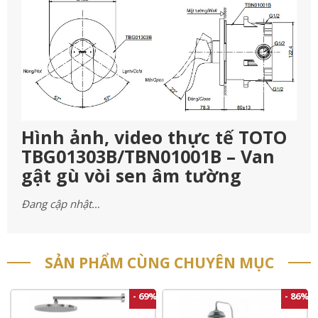
Hình ảnh, video thực tế TOTO
TBG01303B/TBN01001B – Van
gật gù vòi sen âm tường
Đang cập nhật…
SẢN PHẨM CÙNG CHUYÊN MỤC
- 69%
- 86%