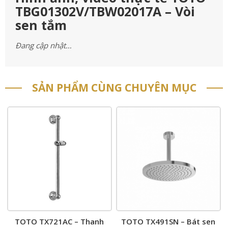
TBG01302V/TBW02017A – Vòi
sen tắm
Đang cập nhật…
SẢN PHẨM CÙNG CHUYÊN MỤC
TOTO TX721AC – Thanh
TOTO TX491SN – Bát sen