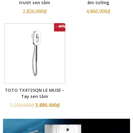
trượt sen tắm
âm tường
2,820,000
₫
4,860,000
₫
- 46%
TOTO TX472SQN LE MUSE –
Tay sen tắm
7,200,000
₫
3,880,000
₫