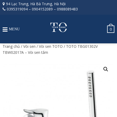
94 Lạc Trung, Hà Bà Trưng, Hà Nội
0395319094
–
0904152089
–
0988089483
0
MENU
Trang chủ
/
Vòi sen
/
Vòi sen TOTO
/ TOTO TBG01302V
TBW02017A – Vòi sen tắm