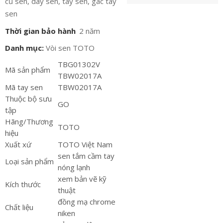
củ sen, dây sen, tay sen, gác tay
sen
Thời gian bảo hành
2 năm
Danh mục:
Vòi sen TOTO
TBG01302V
Mã sản phẩm
TBW02017A
Mã tay sen
TBW02017A
Thuộc bộ sưu
GO
tập
Hãng/Thương
TOTO
hiệu
Xuất xứ
TOTO Việt Nam
sen tắm cầm tay
Loại sản phẩm
nóng lạnh
xem bản vẽ kỹ
Kích thước
thuật
đồng mạ chrome
Chất liệu
niken