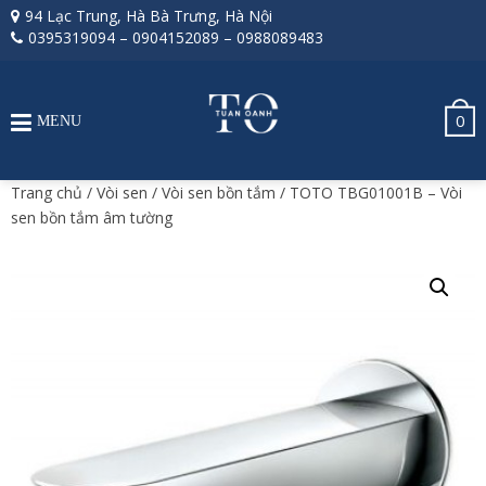
94 Lạc Trung, Hà Bà Trưng, Hà Nội
0395319094
–
0904152089
–
0988089483
0
MENU
Trang chủ
/
Vòi sen
/
Vòi sen bồn tắm
/ TOTO TBG01001B – Vòi
sen bồn tắm âm tường