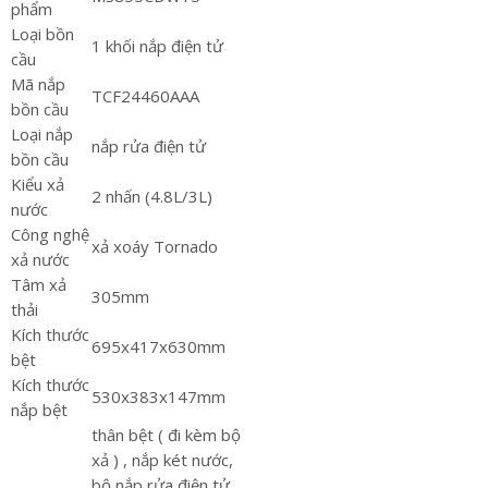
phẩm
Loại bồn
1 khối nắp điện tử
cầu
Mã nắp
TCF24460AAA
bồn cầu
Loại nắp
nắp rửa điện tử
bồn cầu
Kiểu xả
2 nhấn (4.8L/3L)
nước
Công nghệ
xả xoáy Tornado
xả nước
Tâm xả
305mm
thải
Kích thước
695x417x630mm
bệt
Kích thước
530x383x147mm
nắp bệt
thân bệt ( đi kèm bộ
xả ) , nắp két nước,
bộ nắp rửa điện tử