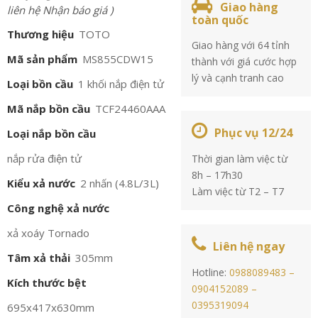
Giao hàng
liên hệ Nhận báo giá )
toàn quốc
Thương hiệu
TOTO
Giao hàng với 64 tỉnh
Mã sản phẩm
MS855CDW15
thành với giá cước hợp
lý và cạnh tranh cao
Loại bồn cầu
1 khối nắp điện tử
Mã nắp bồn cầu
TCF24460AAA
Phục vụ 12/24
Loại nắp bồn cầu
nắp rửa điện tử
Thời gian làm việc từ
8h – 17h30
Kiểu xả nước
2 nhấn (4.8L/3L)
Làm việc từ T2 – T7
Công nghệ xả nước
xả xoáy Tornado
Liên hệ ngay
Tâm xả thải
305mm
Hotline:
0988089483 –
Kích thước bệt
0904152089 –
0395319094
695x417x630mm