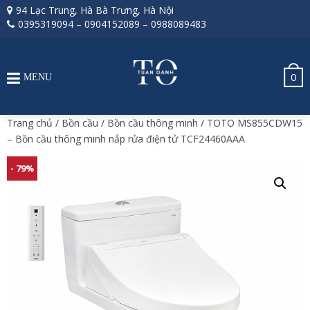
94 Lạc Trung, Hà Bà Trưng, Hà Nội
0395319094
–
0904152089
–
0988089483
0
MENU
Trang chủ
/
Bồn cầu
/
Bồn cầu thông minh
/ TOTO MS855CDW15
– Bồn cầu thông minh nắp rửa điện tử TCF24460AAA
- 79%