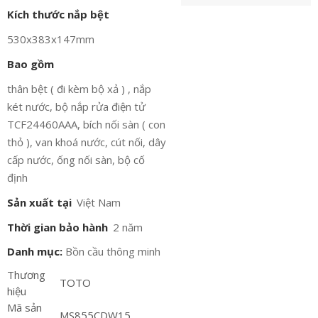
Kích thước nắp bệt
530x383x147mm
Bao gồm
thân bệt ( đi kèm bộ xả ) , nắp
két nước, bộ nắp rửa điện tử
TCF24460AAA, bích nối sàn ( con
thỏ ), van khoá nước, cút nối, dây
cấp nước, ống nối sàn, bộ cố
định
Sản xuất tại
Việt Nam
Thời gian bảo hành
2 năm
Danh mục:
Bồn cầu thông minh
Thương
TOTO
hiệu
Mã sản
MS855CDW15