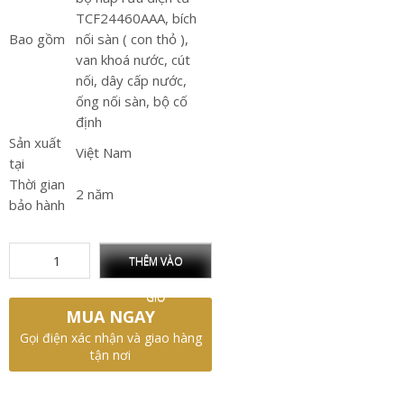
TCF24460AAA, bích
Bao gồm
nối sàn ( con thỏ ),
van khoá nước, cút
nối, dây cấp nước,
ống nối sàn, bộ cố
định
Sản xuất
Việt Nam
tại
Thời gian
2 năm
bảo hành
THÊM VÀO
GIỎ
MUA NGAY
Gọi điện xác nhận và giao hàng
tận nơi