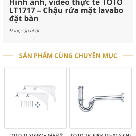
Hình ảnh, video thực tế TOTO
LT1717 – Chậu rửa mặt lavabo
đặt bàn
Đang cập nhật…
SẢN PHẨM CÙNG CHUYÊN MỤC
TOTO TL516GV – Giá Đỡ
TOTO TVLF404 (THX1A-6N)