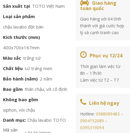
Giao hàng
Sản xuất tại
TOTO Việt Nam
toàn quốc
Loại sản phẩm
Giao hàng với 64 tỉnh
thành với giá cước hợp
chậu lavabo đặt bàn
lý và cạnh tranh cao
Kích thước (mm)
400x700x167mm
Phục vụ 12/24
Màu sắc
trắng sứ
Thời gian làm việc từ
Chất liệu
sứ tráng men
8h – 17h30
Bảo hành (năm)
2 năm
Làm việc từ T2 – T7
Bao gồm
thân chậu, vít cố định
Không bao gồm
Liên hệ ngay
siphon, vòi chậu
Hotline:
0988089483 –
Danh mục:
Chậu lavabo TOTO
0904152089 –
0395319094
Mã sản