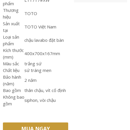
LT1717#XW
phẩm
Thương
TOTO
hiệu
Sản xuất
TOTO Việt Nam
tại
Loại sản
chậu lavabo đặt bàn
phẩm
Kích thước
400x700x167mm
(mm)
Màu sắc
trắng sứ
Chất liệu
sứ tráng men
Bảo hành
2 năm
(năm)
Bao gồm
thân chậu, vít cố định
Không bao
siphon, vòi chậu
gồm
MUA NGAY