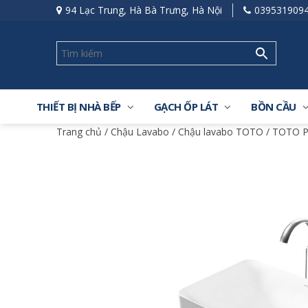
94 Lạc Trung, Hà Bà Trưng, Hà Nội
039531909
THIẾT BỊ NHÀ BẾP
GẠCH ỐP LÁT
BỒN CẦU
Trang chủ
/
Chậu Lavabo
/
Chậu lavabo TOTO
/ TOTO P