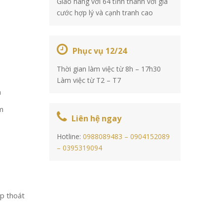
Giao hàng với 64 tỉnh thành với giá
cước hợp lý và cạnh tranh cao
Phục vụ 12/24
Thời gian làm việc từ 8h – 17h30
Làm việc từ T2 – T7
n
m
Liên hệ ngay
Hotline:
0988089483 –
0904152089
–
0395319094
ắp thoát
n