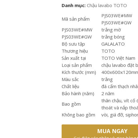
Danh mục:
Chậu lavabo TOTO
PJS03WE#MW
Mã sản phẩm
PJS03WE#GW
PJS03WE#MW
trắng mờ
PJS03WE#GW
trắng bóng
Bộ sưu tập
GALALATO
Thương hiệu
TOTO
Sản xuất tại
TOTO Việt Nam
Loại sản phẩm
chậu lavabo đặt 
Kích thước (mm)
400x600x120m
Màu sắc
trắng
Chất liệu
đá cẩm thạch nhâ
Bảo hành (năm)
2 năm
thân chậu, vít cố 
Bao gồm
thoát và nắp tho
Không bao gồm
vòi, giá đỡ, sipho
MUA NGAY