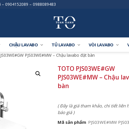
4
–
0904152089
–
0988089483
CHẬU LAVABO
TỦ LAVABO
VÒI LAVABO
JS03WE#GW PJS03WE#MW – Chậu lavabo đặt bàn
TOTO PJS03WE#GW
PJS03WE#MW – Chậu lav
bàn
( Đây là giá tham khảo, chi tiết liên
báo giá )
Mã sản phẩm
PJS03WE#MW PJS