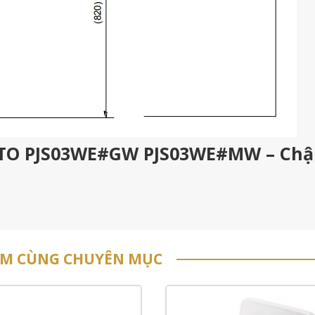
TOTO PJS03WE#GW PJS03WE#MW – Ch
ẨM CÙNG CHUYÊN MỤC