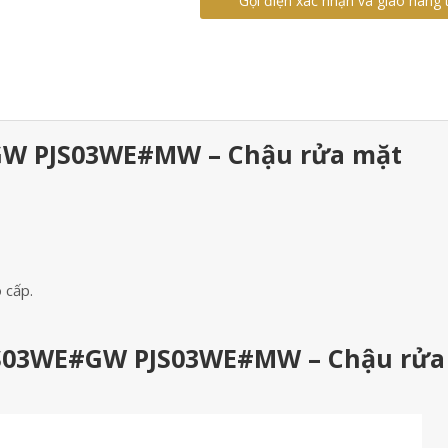
Gọi điện xác nhận và giao hàng 
GW PJS03WE#MW – Chậu rửa mặt
 cấp.
JS03WE#GW PJS03WE#MW – Chậu rửa