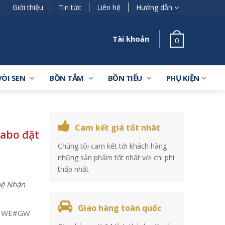
Giới thiệu
Tin tức
Liên hệ
Hướng dẫn
Tài khoản
0
VÒI SEN
BỒN TẮM
BỒN TIỂU
PHỤ KIỆN
Cam kết giá tốt nhât
abo đặt
Chúng tôi cam kết tới khách hàng
những sản phẩm tốt nhất với chi phí
thấp nhất
 hệ Nhận
Giao hàng toàn quốc
03WE#GW