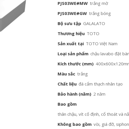
PJS03WE#MW
trắng mờ
PJS03WE#GW
trắng bóng
Bộ sưu tập
GALALATO
Thương hiệu
TOTO
Sản xuất tại
TOTO Việt Nam
Loại sản phẩm
chậu lavabo đặt bà
Kích thước (mm)
400x600x120m
Màu sắc
trắng
Chất liệu
đá cẩm thạch nhân tạo
Bảo hành (năm)
2 năm
Bao gồm
thân chậu, vít cố định, cổ thoát và n
Không bao gồm
vòi, giá đỡ, sipho