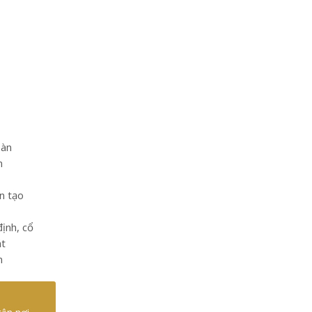
bàn
m
n tạo
định, cổ
át
n