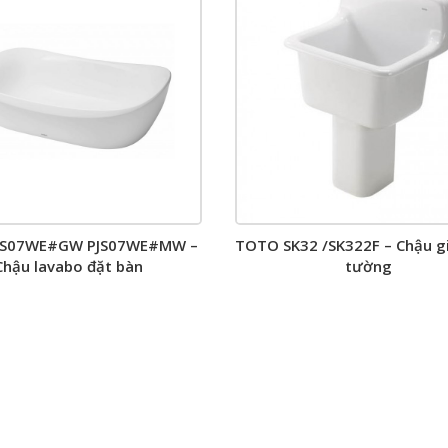
JS07WE#GW PJS07WE#MW –
TOTO SK32 /SK322F – Chậu gi
Chậu lavabo đặt bàn
tường