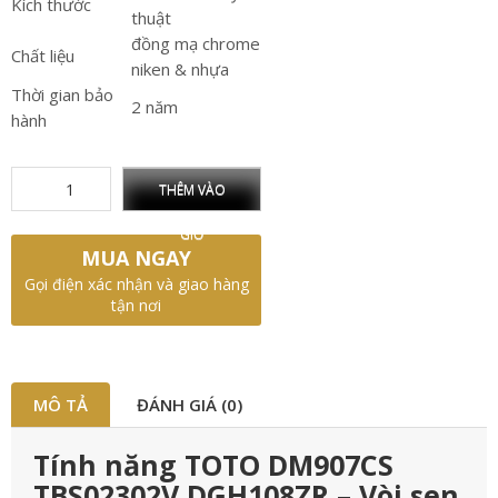
Kích thước
thuật
đồng mạ chrome
Chất liệu
niken & nhựa
Thời gian bảo
2 năm
hành
THÊM VÀO
GIỎ
MUA NGAY
Gọi điện xác nhận và giao hàng
tận nơi
MÔ TẢ
ĐÁNH GIÁ (0)
Tính năng TOTO DM907CS
TBS02302V DGH108ZR – Vòi sen