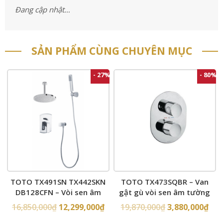
Đang cập nhật…
SẢN PHẨM CÙNG CHUYÊN MỤC
- 27%
- 80%
TOTO TX491SN TX442SKN
TOTO TX473SQBR – Van
DB128CFN – Vòi sen âm
gật gù vòi sen âm tường
tường
16,850,000
₫
12,299,000
₫
19,870,000
₫
3,880,000
₫