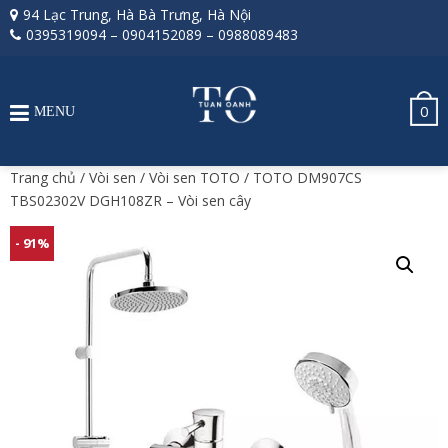
94 Lạc Trung, Hà Bà Trưng, Hà Nội
0395319094
–
0904152089
–
0988089483
0
MENU
Trang chủ
/
Vòi sen
/
Vòi sen TOTO
/ TOTO DM907CS
TBS02302V DGH108ZR – Vòi sen cây
- 91%