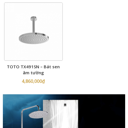
TOTO TX491SN – Bát sen
âm tường
4,860,000
₫