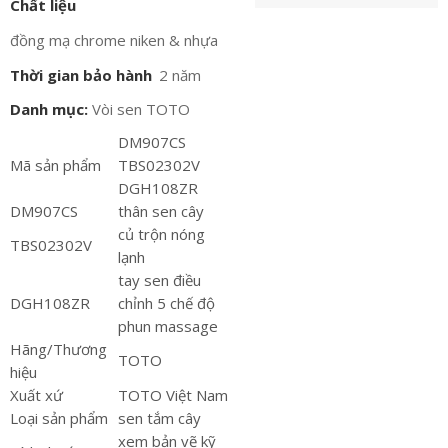
Chất liệu
đồng mạ chrome niken & nhựa
Thời gian bảo hành
2 năm
Danh mục:
Vòi sen TOTO
DM907CS
Mã sản phẩm
TBS02302V
DGH108ZR
DM907CS
thân sen cây
củ trộn nóng
TBS02302V
lạnh
tay sen điều
DGH108ZR
chỉnh 5 chế độ
phun massage
Hãng/Thương
TOTO
hiệu
Xuất xứ
TOTO Việt Nam
Loại sản phẩm
sen tắm cây
xem bản vẽ kỹ