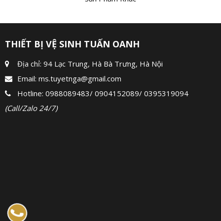
THIẾT BỊ VỆ SINH TUẤN OANH
Địa chỉ: 94 Lạc Trung, Hà Bà Trưng, Hà Nội
Email:
ms.tuyetnga@gmail.com
Hotline:
0988089483
/
0904152089
/
0395319094
(Call/Zalo 24/7)