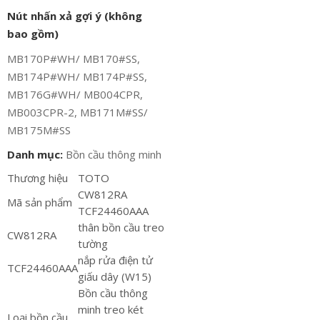
Nút nhấn xả gợi ý (không
bao gồm)
MB170P#WH/ MB170#SS,
MB174P#WH/ MB174P#SS,
MB176G#WH/ MB004CPR,
MB003CPR-2, MB171M#SS/
MB175M#SS
Danh mục:
Bồn cầu thông minh
Thương hiệu
TOTO
CW812RA
Mã sản phẩm
TCF24460AAA
thân bồn cầu treo
CW812RA
tường
nắp rửa điện tử
TCF24460AAA
giấu dây (W15)
Bồn cầu thông
minh treo két
Loại bồn cầu