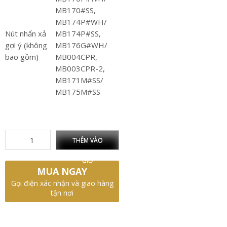
MB170#SS,
MB174P#WH/
Nút nhấn xả
MB174P#SS,
gợi ý (không
MB176G#WH/
bao gồm)
MB004CPR,
MB003CPR-2,
MB171M#SS/
MB175M#SS
THÊM VÀO
GIỎ
MUA NGAY
Gọi điện xác nhận và giao hàng
tận nơi