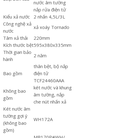
nước âm tường
nắp rửa điện tử
Kiểu xả nước
2 nhấn 4,5L/3L
Công nghệ xả
xả xoáy Tornado
nước
Tâm xả thải
220mm
Kích thước bệt
595x380x335mm
Thời gian bảo
2 năm
hành
thân bệt, bộ nắp
Bao gồm
điện tử
TCF24460AAA
két nước và khung
Không bao
âm tường, nắp
gồm
che nút nhấn xả
Két nước âm
tường gợi ý
WH172A
(không bao
gồm)
MB170P#WH/