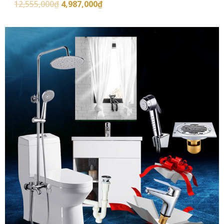
12,555,000
₫
4,987,000
₫