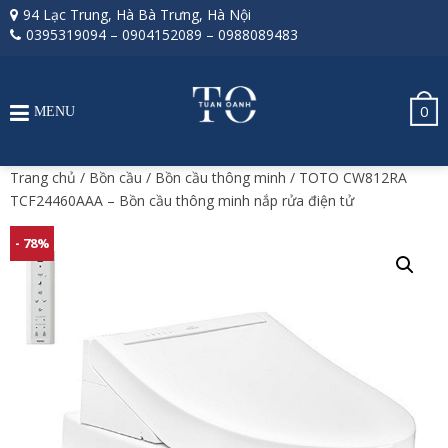
94 Lạc Trung, Hà Bà Trưng, Hà Nội
0395319094
–
0904152089
–
0988089483
0
MENU
Trang chủ
/
Bồn cầu
/
Bồn cầu thông minh
/ TOTO CW812RA
TCF24460AAA – Bồn cầu thông minh nắp rửa điện tử
- 78%