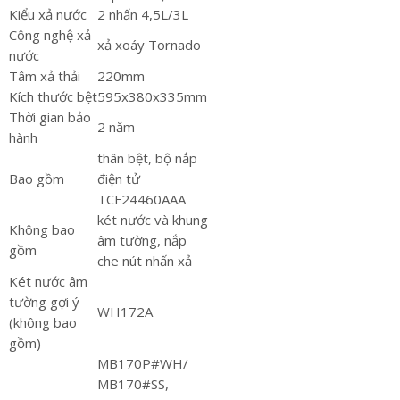
Kiểu xả nước
2 nhấn 4,5L/3L
Công nghệ xả
xả xoáy Tornado
nước
Tâm xả thải
220mm
Kích thước bệt
595x380x335mm
Thời gian bảo
2 năm
hành
thân bệt, bộ nắp
Bao gồm
điện tử
TCF24460AAA
két nước và khung
Không bao
âm tường, nắp
gồm
che nút nhấn xả
Két nước âm
tường gợi ý
WH172A
(không bao
gồm)
MB170P#WH/
MB170#SS,