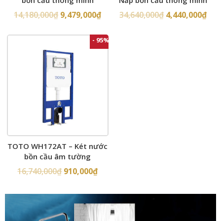
bồn cầu thông minh
Nắp bồn cầu thông minh
14,180,000
₫
9,479,000
₫
34,640,000
₫
4,440,000
₫
- 95%
TOTO WH172AT – Két nước
bồn cầu âm tường
16,740,000
₫
910,000
₫