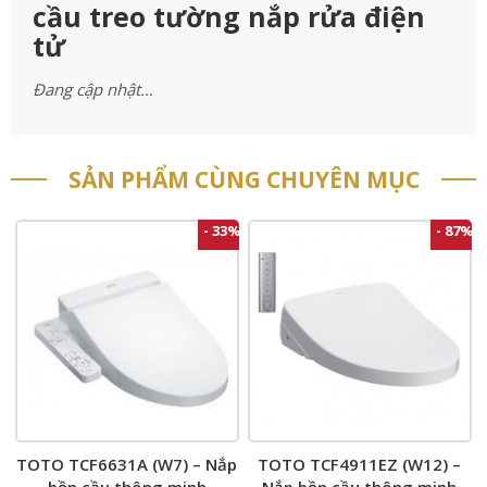
cầu treo tường nắp rửa điện
tử
Đang cập nhật…
SẢN PHẨM CÙNG CHUYÊN MỤC
- 33%
- 87%
TOTO TCF6631A (W7) – Nắp
TOTO TCF4911EZ (W12) –