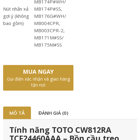
MB174P#WH/
Nút nhấn xả
MB174P#SS,
gợi ý (không
MB176G#WH/
bao gồm)
MB004CPR,
MB003CPR-2,
MB171M#SS/
MB175M#SS
MUA NGAY
Gọi điện xác nhận và giao hàng
tận nơi
MÔ TẢ
ĐÁNH GIÁ (0)
Tính năng TOTO CW812RA
TCF24460AAA – Bồn cầu treo