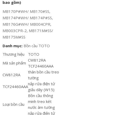
bao gồm)
MB170P#WH/ MB170#SS,
MB174P#WH/ MB174P#SS,
MB176G#WH/ MB004CPR,
MB003CPR-2, MB171M#SS/
MB175M#SS
Danh mục:
Bồn cầu TOTO
Thương hiệu
TOTO
CW812RA
Mã sản phẩm
TCF24460AAA
thân bồn cầu treo
CW812RA
tường
nắp rửa điện tử
TCF24460AAA
giấu dây (W15)
Bồn cầu thông
minh treo két
Loại bồn cầu
nước âm tường
nắp rửa điện tử