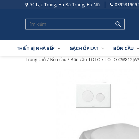
94 Lạc Trung, Hà Bà Trưng, Hà Nội
039531909
THIẾT BỊ NHÀ BẾP
GẠCH ỐP LÁT
BỒN CẦU
Trang chủ
/
Bồn cầu
/
Bồn cầu TOTO
/ TOTO CW812JWS