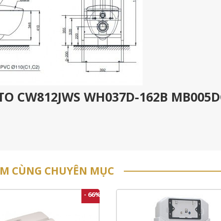
TOTO CW812JWS WH037D-162B MB005D
m
ẨM CÙNG CHUYÊN MỤC
- 66%