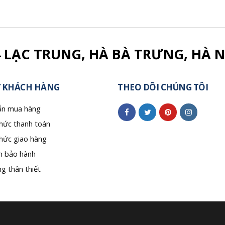
4 LẠC TRUNG, HÀ BÀ TRƯNG, HÀ N
 KHÁCH HÀNG
THEO DÕI CHÚNG TÔI
n mua hàng
hức thanh toán
hức giao hàng
h bảo hành
g thân thiết