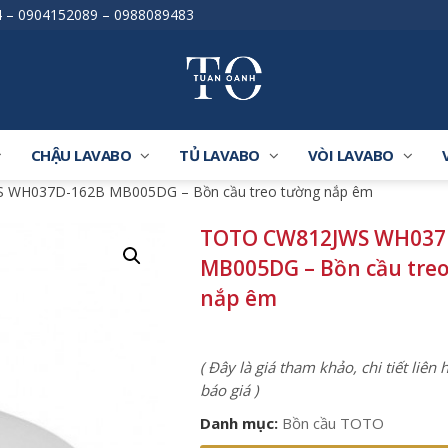
4
–
0904152089
–
0988089483
CHẬU LAVABO
TỦ LAVABO
VÒI LAVABO
 WH037D-162B MB005DG – Bồn cầu treo tường nắp êm
TOTO CW812JWS WH037
MB005DG – Bồn cầu tre
nắp êm
( Đây là giá tham khảo, chi tiết liên
báo giá )
Danh mục:
Bồn cầu TOTO