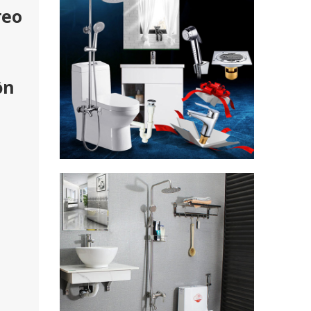
reo
ồn