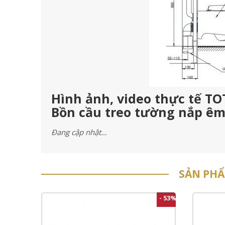
Hình ảnh, video thực tế 
Bồn cầu treo tường nắp ê
Đang cập nhật…
SẢN PH
- 53%