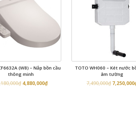
F6632A (W8) – Nắp bồn cầu
TOTO WH060 – Két nước b
thông minh
âm tường
,180,000
₫
4,880,000
₫
7,490,000
₫
7,250,000