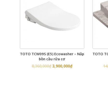
TOTO TCW09S (E5) Ecowasher – Nắp
TOTO TC
bồn cầu rửa cơ
8,360,000
₫
3,900,000
₫
14