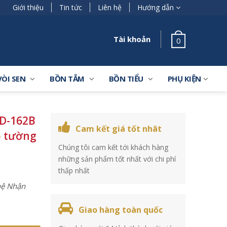
Giới thiệu
Tin tức
Liên hệ
Hướng dẫn
Tài khoản
0
VÒI SEN
BỒN TẮM
BỒN TIỂU
PHỤ KIỆN
D-162B
Cam kết giá tốt nhât
o tường
Chúng tôi cam kết tới khách hàng
những sản phẩm tốt nhất với chi phí
thấp nhất
 hệ Nhận
Giao hàng toàn quốc