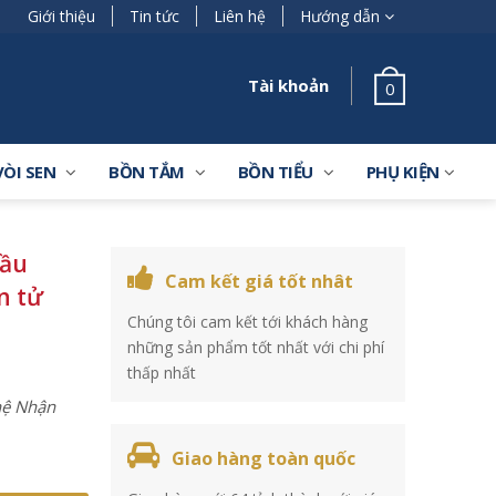
Giới thiệu
Tin tức
Liên hệ
Hướng dẫn
Tài khoản
0
VÒI SEN
BỒN TẮM
BỒN TIỂU
PHỤ KIỆN
cầu
Cam kết giá tốt nhât
n tử
Chúng tôi cam kết tới khách hàng
những sản phẩm tốt nhất với chi phí
thấp nhất
 hệ Nhận
Giao hàng toàn quốc