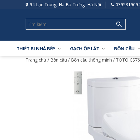
94 Lạc Trung, Hà Bà Trưng, Hà Nội
039531909
THIẾT BỊ NHÀ BẾP
GẠCH ỐP LÁT
BỒN CẦU
Trang chủ
/
Bồn cầu
/
Bồn cầu thông minh
/ TOTO CS769