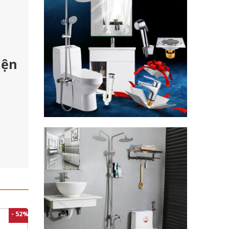
iện
- 52%