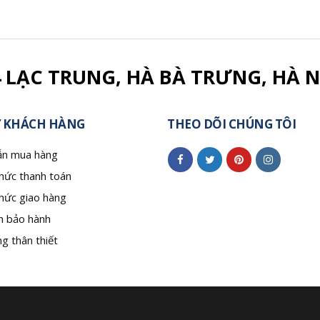
4 LẠC TRUNG, HÀ BÀ TRƯNG, HÀ N
 KHÁCH HÀNG
THEO DÕI CHÚNG TÔI
n mua hàng
hức thanh toán
hức giao hàng
h bảo hành
g thân thiết