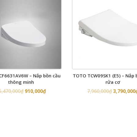
F6631AV6W – Nắp bồn cầu
TOTO TCW09SK1 (E5) – Nắp 
thông minh
rửa cơ
5,470,000
₫
910,000
₫
7,960,000
₫
3,790,000