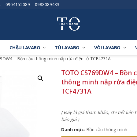
4
–
0904152089
–
0988089483
CHẬU LAVABO
TỦ LAVABO
VÒI LAVABO
DW4 – Bồn cầu thông minh nắp rửa điện tử TCF4731A
TOTO CS769DW4 – Bồn 
thông minh nắp rửa điệ
TCF4731A
( Đây là giá tham khảo, chi tiết liên
báo giá )
Danh mục:
Bồn cầu thông minh