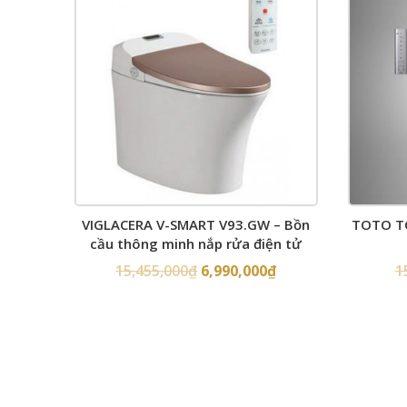
VIGLACERA V-SMART V93.GW – Bồn
TOTO TC
cầu thông minh nắp rửa điện tử
15,455,000
₫
6,990,000
₫
1