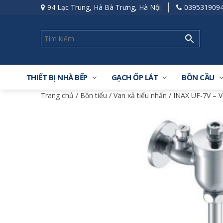
94 Lạc Trung, Hà Bà Trưng, Hà Nội
039531909
THIẾT BỊ NHÀ BẾP
GẠCH ỐP LÁT
BỒN CẦU
Trang chủ
/
Bồn tiểu
/
Van xả tiểu nhấn
/ INAX UF-7V – V