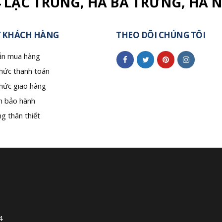
4 LẠC TRUNG, HÀ BÀ TRƯNG, HÀ N
 KHÁCH HÀNG
THEO DÕI CHÚNG TÔI
n mua hàng
hức thanh toán
hức giao hàng
h bảo hành
g thân thiết
4