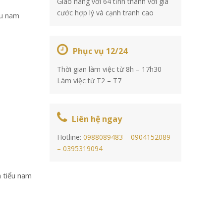
Giao hàng với 64 tỉnh thành với giá
cước hợp lý và cạnh tranh cao
ểu nam
Phục vụ 12/24
Thời gian làm việc từ 8h – 17h30
Làm việc từ T2 – T7
Liên hệ ngay
Hotline:
0988089483 –
0904152089
–
0395319094
 tiểu nam