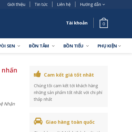
Giới thiệu
Tin tức
Liên hệ
Hướng dẫn
Tài khoản
0
VÒI SEN
BỒN TẮM
BỒN TIỂU
PHỤ KIỆN
u nhấn
Cam kết giá tốt nhât
Chúng tôi cam kết tới khách hàng
những sản phẩm tốt nhất với chi phí
thấp nhất
 hệ Nhận
Giao hàng toàn quốc