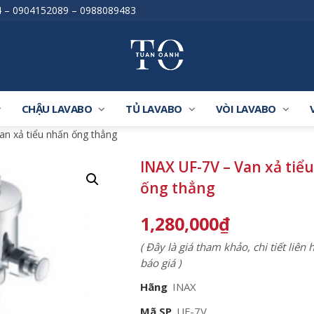
4
–
0904152089
–
0988089483
CHẬU LAVABO
TỦ LAVABO
VÒI LAVABO
an xả tiểu nhấn ống thẳng
INAX UF-7V – Van xả tiể
ống thẳng
1,280,000
₫
( Đây là giá tham khảo, chi tiết liên
báo giá )
Hãng
INAX
Mã SP
UF-7V