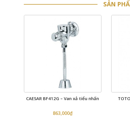
SẢN PH
CAESAR BF412G – Van xả tiểu nhấn
TOTO 
863,000
₫