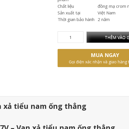
Chất liệu
đồng mạ crom n
Sản xuất tại
Việt Nam
Thời gian bảo hành
2 năm
THÊM VÀO G
MUA NGAY
Gọi điện xác nhận và giao hàng 
n xả tiểu nam ống thẳng
-7V – Van xả tiểu nam ống thẳng