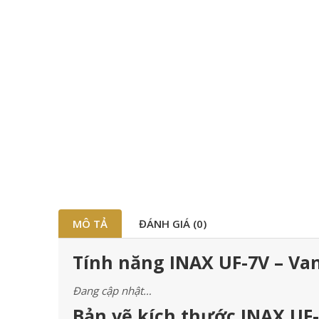
MÔ TẢ
ĐÁNH GIÁ (0)
Tính năng INAX UF-7V – Va
Đang cập nhật…
Bản vẽ kích thước INAX UF