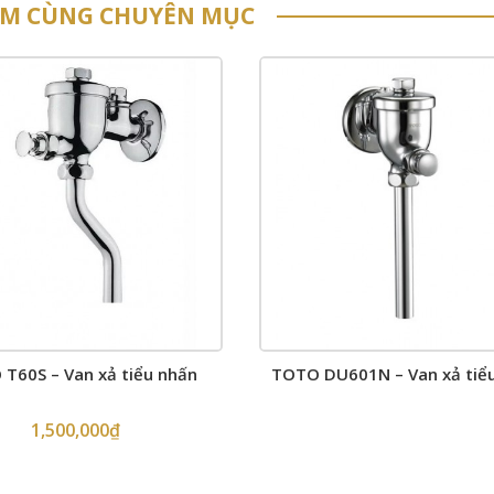
ẨM CÙNG CHUYÊN MỤC
T60S – Van xả tiểu nhấn
TOTO DU601N – Van xả tiể
1,500,000
₫