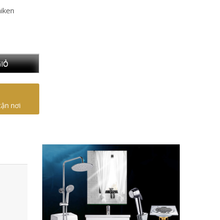
iken
IỎ
tận nơi