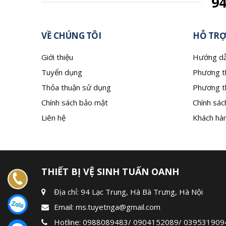
9
VỀ CHÚNG TÔI
HỖ TRỢ
Giới thiệu
Hướng dẫ
Tuyển dụng
Phương t
Thỏa thuận sử dụng
Phương t
Chính sách bảo mật
Chính sác
Liên hệ
Khách hàn
THIẾT BỊ VỆ SINH TUẤN OANH
Địa chỉ: 94 Lạc Trung, Hà Bà Trưng, Hà Nội
Email:
ms.tuyetnga@gmail.com
Hotline:
0988089483
/
0904152089
/
039531909