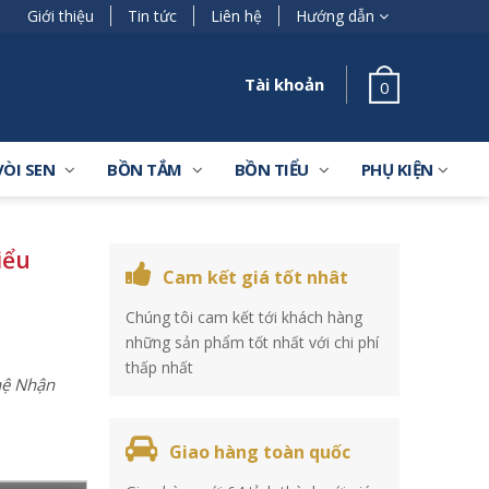
Giới thiệu
Tin tức
Liên hệ
Hướng dẫn
Tài khoản
0
VÒI SEN
BỒN TẮM
BỒN TIỂU
PHỤ KIỆN
iểu
Cam kết giá tốt nhât
Chúng tôi cam kết tới khách hàng
những sản phẩm tốt nhất với chi phí
thấp nhất
 hệ Nhận
Giao hàng toàn quốc