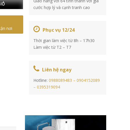
Giao hàng với 64 tỉnh thành với giá
IỎ
cước hợp lý và cạnh tranh cao
tận nơi
Phục vụ 12/24
Thời gian làm việc từ 8h – 17h30
Làm việc từ T2 – T7
Liên hệ ngay
Hotline:
0988089483 –
0904152089
–
0395319094