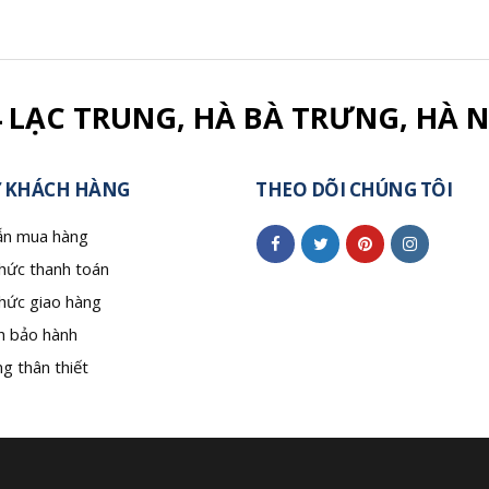
4 LẠC TRUNG, HÀ BÀ TRƯNG, HÀ N
 KHÁCH HÀNG
THEO DÕI CHÚNG TÔI
n mua hàng
hức thanh toán
hức giao hàng
h bảo hành
g thân thiết