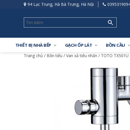
94 Lạc Trung, Hà Bà Trưng, Hà Nội
039531909
THIẾT BỊ NHÀ BẾP
GẠCH ỐP LÁT
BỒN CẦU
Trang chủ
/
Bồn tiểu
/
Van xả tiểu nhấn
/ TOTO TX501U –