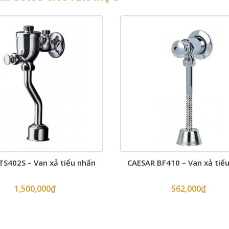
S402S – Van xả tiểu nhấn
CAESAR BF410 – Van xả tiể
1,500,000
₫
562,000
₫