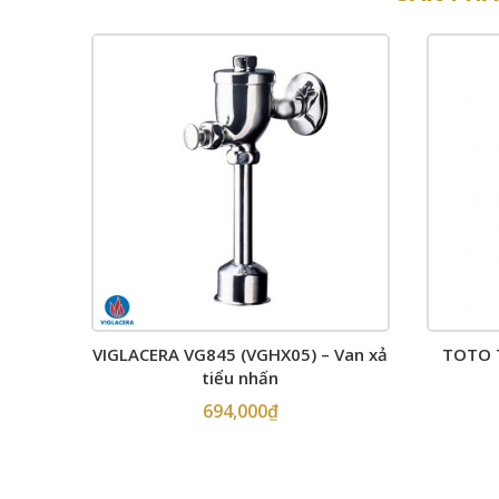
VIGLACERA VG845 (VGHX05) – Van xả
TOTO T
tiểu nhấn
694,000
₫