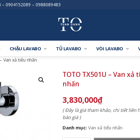
4
–
0904152089
–
0988089483
CHẬU LAVABO
TỦ LAVABO
VÒI LAVABO
 Van xả tiểu nhấn
TOTO TX501U – Van xả t
nhấn
3,830,000
₫
( Đây là giá tham khảo, chi tiết liên
báo giá )
Danh mục:
Van xả tiểu nhấn