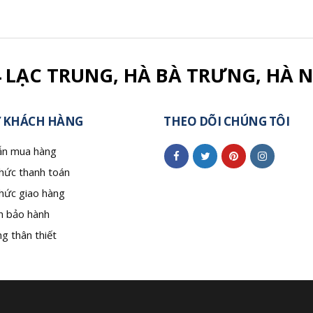
4 LẠC TRUNG, HÀ BÀ TRƯNG, HÀ N
 KHÁCH HÀNG
THEO DÕI CHÚNG TÔI
n mua hàng
hức thanh toán
hức giao hàng
h bảo hành
g thân thiết