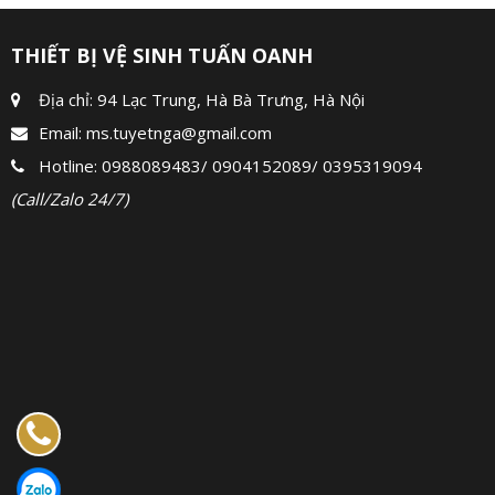
THIẾT BỊ VỆ SINH TUẤN OANH
Địa chỉ: 94 Lạc Trung, Hà Bà Trưng, Hà Nội
Email:
ms.tuyetnga@gmail.com
Hotline:
0988089483
/
0904152089
/
0395319094
(Call/Zalo 24/7)