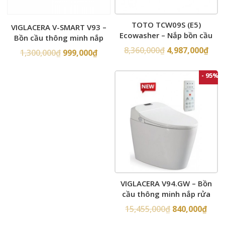
TOTO TCW09S (E5)
VIGLACERA V-SMART V93 –
Ecowasher – Nắp bồn cầu
Bồn cầu thông minh nắp
rửa cơ
rửa điện tử
8,360,000
₫
4,987,000
₫
1,300,000
₫
999,000
₫
- 95%
VIGLACERA V94.GW – Bồn
cầu thông minh nắp rửa
điện tử
15,455,000
₫
840,000
₫