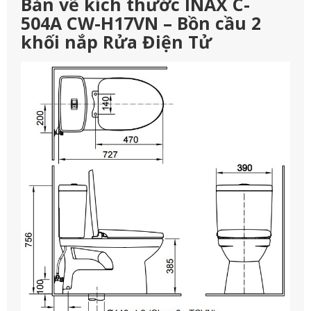
Bản vẽ kích thước INAX C-
504A CW-H17VN – Bồn cầu 2
khối nắp Rửa Điện Tử