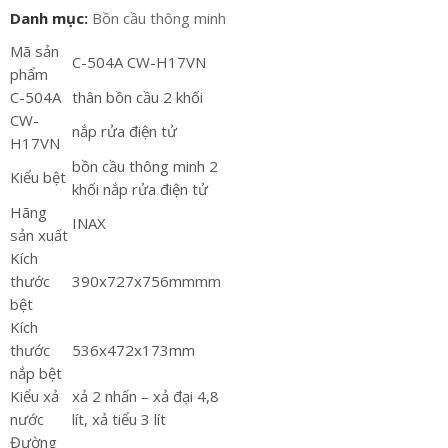
Danh mục:
Bồn cầu thông minh
Mã sản
C-504A CW-H17VN
phẩm
C-504A
thân bồn cầu 2 khối
CW-
nắp rửa điện tử
H17VN
bồn cầu thông minh 2
Kiểu bệt
khối nắp rửa điện tử
Hãng
INAX
sản xuất
Kích
thước
390x727x756mmmm
bệt
Kích
thước
536x472x173mm
nắp bệt
Kiểu xả
xả 2 nhấn – xả đại 4,8
nước
lít, xả tiểu 3 lít
Đường