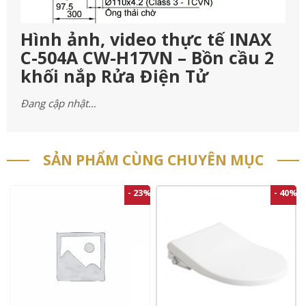
Hình ảnh, video thực tế INAX
C-504A CW-H17VN – Bồn cầu 2
khối nắp Rửa Điện Tử
Đang cập nhật…
SẢN PHẨM CÙNG CHUYÊN MỤC
- 23%
- 40%