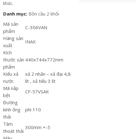
khác.
Danh mục:
Bồn cầu 2 khối
Mã sản
C-306VAN
phẩm
Hãng sản
INAX
xuất
Kích
thước sản
440x744x772mm
phẩm
Kiểu xả
xả 2 nhấn – xả đại 4,8
nước
lít , xả tiểu 3 lít
Mã nắp
CF-57VSAK
bệt
Đường
kính ống
phi 110
thải
Tâm
300mm +-5
thoát thải
Màu