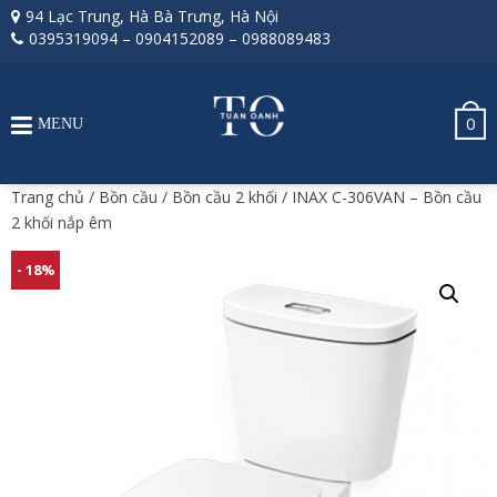
94 Lạc Trung, Hà Bà Trưng, Hà Nội
0395319094
–
0904152089
–
0988089483
0
MENU
Trang chủ
/
Bồn cầu
/
Bồn cầu 2 khối
/ INAX C-306VAN – Bồn cầu
2 khối nắp êm
- 18%