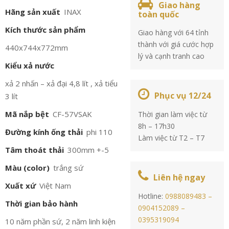
Giao hàng
Hãng sản xuất
INAX
toàn quốc
Kích thước sản phẩm
Giao hàng với 64 tỉnh
thành với giá cước hợp
440x744x772mm
lý và cạnh tranh cao
Kiểu xả nước
xả 2 nhấn – xả đại 4,8 lít , xả tiểu
Phục vụ 12/24
3 lít
Mã nắp bệt
CF-57VSAK
Thời gian làm việc từ
8h – 17h30
Đường kính ống thải
phi 110
Làm việc từ T2 – T7
Tâm thoát thải
300mm +-5
Màu (color)
trắng sứ
Liên hệ ngay
Xuất xứ
Việt Nam
Hotline:
0988089483 –
Thời gian bảo hành
0904152089 –
0395319094
10 năm phần sứ, 2 năm linh kiện