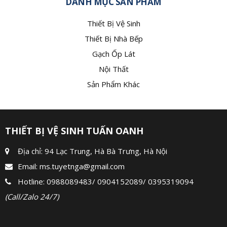
DANH MỤC SẢN PHẨM
Thiết Bị Vệ Sinh
Thiết Bị Nhà Bếp
Gạch Ốp Lát
Nội Thất
Sản Phẩm Khác
THIẾT BỊ VỆ SINH TUẤN OANH
Địa chỉ: 94 Lạc Trung, Hà Bà Trưng, Hà Nội
Email:
ms.tuyetnga@gmail.com
Hotline:
0988089483
/
0904152089
/
0395319094
(Call/Zalo 24/7)