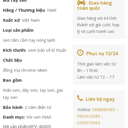
Mã tay sen
Giao hàng
toàn quốc
Hãng / Thương hiệu
INAX
Giao hàng với 64 tỉnh
Xuất xứ
Việt Nam
thành với giá cước hợp
Loại sản phẩm
lý và cạnh tranh cao
sen tắm cầm tay nóng lạnh
Kích thước
xem bản vẽ kĩ thuật
Phục vụ 12/24
Chất liệu
Thời gian làm việc từ
đồng mạ chrome niken
8h – 17h30
Làm việc từ T2 – T7
Bao gồm
thân sen, dây sen, tay sen, gác
tay sen
Liên hệ ngay
Bảo hành
2 năm điện tử
Hotline:
0988089483 –
0904152089 –
Danh mục:
Vòi sen INAX
0395319094
Mã sản phẩm
BFV-4000S