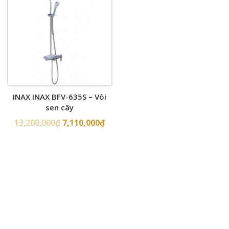
INAX INAX BFV-635S – Vòi
sen cây
13,200,000
₫
7,110,000
₫