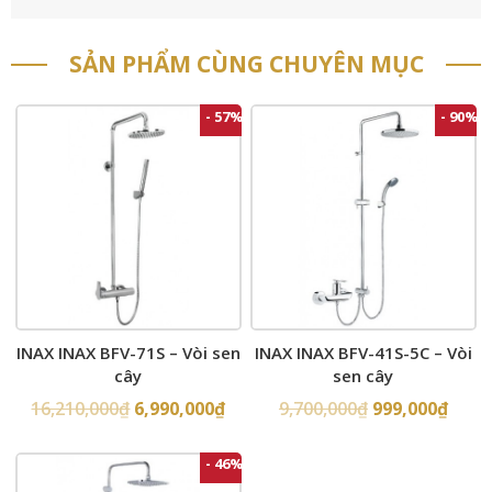
SẢN PHẨM CÙNG CHUYÊN MỤC
- 57%
- 90%
INAX INAX BFV-71S – Vòi sen
INAX INAX BFV-41S-5C – Vòi
cây
sen cây
16,210,000
₫
6,990,000
₫
9,700,000
₫
999,000
₫
- 46%