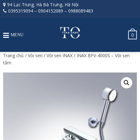
94 Lạc Trung, Hà Bà Trưng, Hà Nội
0395319094
–
0904152089
–
0988089483
0
MENU
Trang chủ
/
Vòi sen
/
Vòi sen INAX
/ INAX BFV-4000S – Vòi sen
tắm