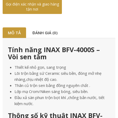
Gọi điện xác nhận và giao hàng
tận nơi
MÔ TẢ
ĐÁNH GIÁ (0)
Tính năng INAX BFV-4000S –
Vòi sen tắm
Thiết kế nhỏ gọn, sang trọng
Lõi trộn bằng sứ Ceramic siêu bền, đóng mở nhẹ
nhàng,chịu nhiệt độ cao.
Thân củ trộn sen bằng đồng nguyên chất .
Lớp mạ Crom/Niken sáng bóng, siêu bền.
Đầu xả sàn phun trộn bọt khí ,chống bắn nước, tiết
kiệm nước.
Thông số kỹ thuật INAX BFV-