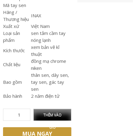
Mã tay sen
Hãng /
INAX
Thương hiệu
Xuất xứ
Việt Nam
Loại sản
sen tắm cầm tay
phẩm
nóng lạnh
xem bản vẽ kĩ
Kích thước
thuật
đồng mạ chrome
Chất liệu
niken
thân sen, dây sen,
Bao gồm
tay sen, gác tay
sen
Bảo hành
2 năm điện tử
THÊM VÀO
GIỎ
MUA NGAY