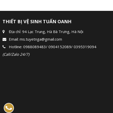
THIẾT BỊ VỆ SINH TUẤN OANH
Địa chỉ: 94 Lạc Trung, Hà Bà Trưng, Hà Nội
Email:
ms.tuyetnga@gmail.com
Hotline:
0988089483
/
0904152089
/
0395319094
(Call/Zalo 24/7)