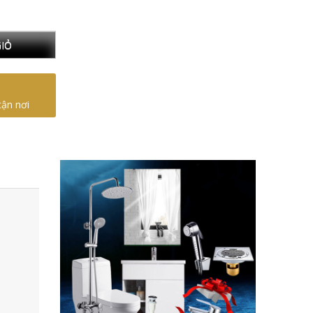
IỎ
tận nơi