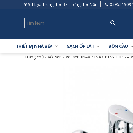
94 Lạc Trung, Hà Bà Trưng, Hà Nội
039531909
THIẾT BỊ NHÀ BẾP
GẠCH ỐP LÁT
BỒN CẦU
Trang chủ
/
Vòi sen
/
Vòi sen INAX
/ INAX BFV-1003S – V