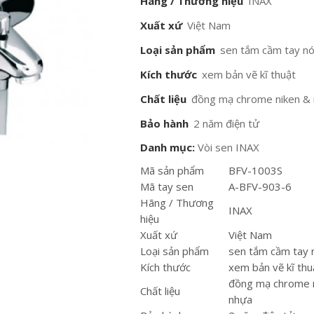
Hãng / Thương hiệu
INAX
Xuất xứ
Việt Nam
Loại sản phẩm
sen tắm cầm tay nó
Kích thước
xem bản vẽ kĩ thuật
Chất liệu
đồng mạ chrome niken &
Bảo hành
2 năm điện tử
Danh mục:
Vòi sen INAX
Mã sản phẩm
BFV-1003S
Mã tay sen
A-BFV-903-6
Hãng / Thương
INAX
hiệu
Xuất xứ
Việt Nam
Loại sản phẩm
sen tắm cầm tay 
Kích thước
xem bản vẽ kĩ thu
đồng mạ chrome 
Chất liệu
nhựa