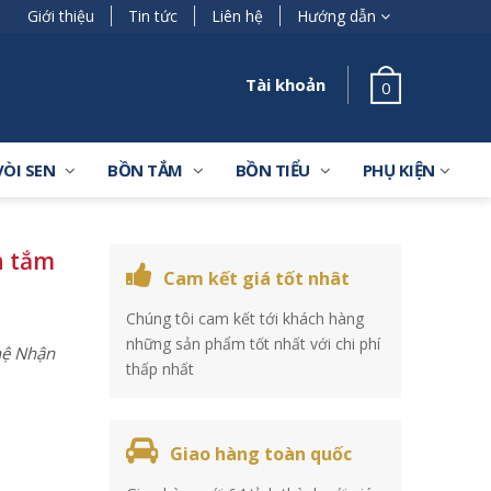
Giới thiệu
Tin tức
Liên hệ
Hướng dẫn
Tài khoản
0
VÒI SEN
BỒN TẮM
BỒN TIỂU
PHỤ KIỆN
n tắm
Cam kết giá tốt nhât
Chúng tôi cam kết tới khách hàng
những sản phẩm tốt nhất với chi phí
 hệ Nhận
thấp nhất
Giao hàng toàn quốc