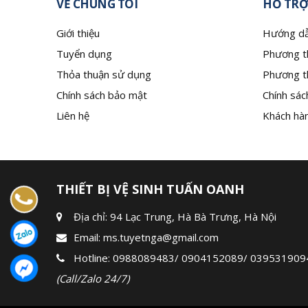
VỀ CHÚNG TÔI
HỖ TRỢ
Giới thiệu
Hướng dẫ
Tuyển dụng
Phương t
Thỏa thuận sử dụng
Phương t
Chính sách bảo mật
Chính sác
Liên hệ
Khách hàn
THIẾT BỊ VỆ SINH TUẤN OANH
Địa chỉ: 94 Lạc Trung, Hà Bà Trưng, Hà Nội
Email:
ms.tuyetnga@gmail.com
Hotline:
0988089483
/
0904152089
/
039531909
(Call/Zalo 24/7)