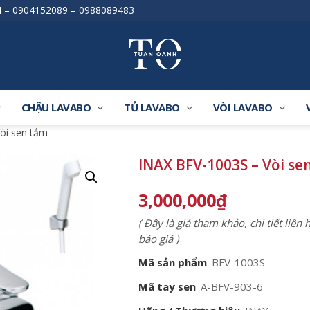
4
–
0904152089
–
0988089483
CHẬU LAVABO
TỦ LAVABO
VÒI LAVABO
òi sen tắm
INAX BFV-1003S – Vòi se
3,000,000
₫
( Đây là giá tham khảo, chi tiết liên
báo giá )
Mã sản phẩm
BFV-1003S
Mã tay sen
A-BFV-903-6