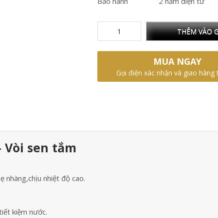
Bảo hành
2 năm điện tử
THÊM VÀO G
MUA NGAY
Gọi điện xác nhận và giao hàng 
 Vòi sen tắm
ẹ nhàng,chịu nhiệt độ cao.
tiết kiệm nước.