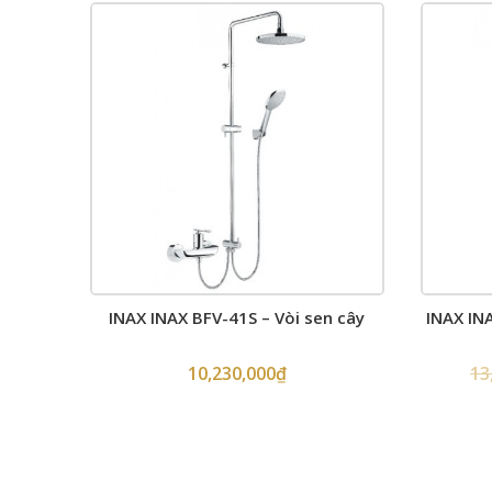
INAX INAX BFV-41S – Vòi sen cây
INAX IN
10,230,000
₫
13