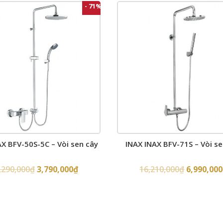
- 71%
AX BFV-50S-5C – Vòi sen cây
INAX INAX BFV-71S – Vòi se
,290,000
₫
3,790,000
₫
16,210,000
₫
6,990,000