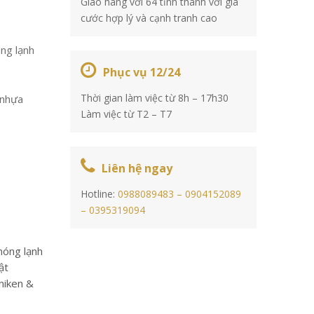
Giao hàng với 64 tỉnh thành với giá
cước hợp lý và cạnh tranh cao
ng lạnh
Phục vụ 12/24
Thời gian làm việc từ 8h – 17h30
 nhựa
Làm việc từ T2 – T7
Liên hệ ngay
Hotline:
0988089483 –
0904152089
–
0395319094
nóng lạnh
ật
niken &