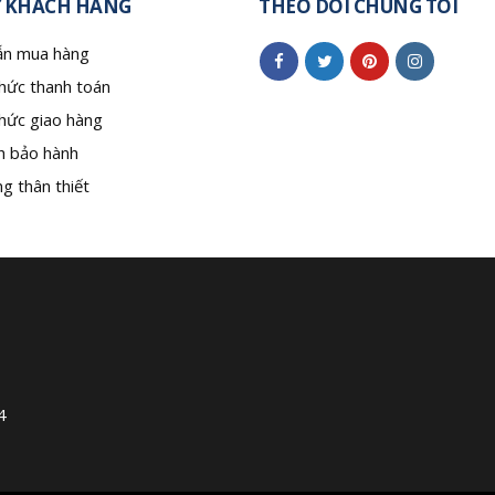
 KHÁCH HÀNG
THEO DÕI CHÚNG TÔI
n mua hàng
hức thanh toán
hức giao hàng
h bảo hành
g thân thiết
4