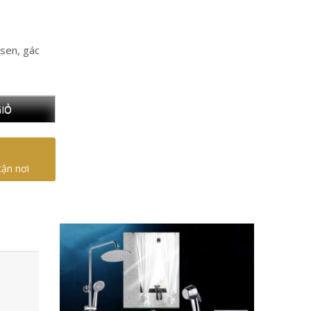
 sen, gác
IỎ
tận nơi