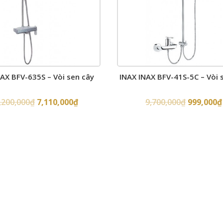
NAX BFV-635S – Vòi sen cây
INAX INAX BFV-41S-5C – Vòi 
,200,000
₫
7,110,000
₫
9,700,000
₫
999,000
₫