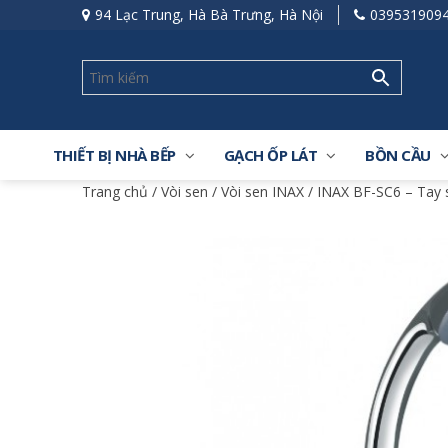
94 Lạc Trung, Hà Bà Trưng, Hà Nội
039531909
THIẾT BỊ NHÀ BẾP
GẠCH ỐP LÁT
BỒN CẦU
Trang chủ
/
Vòi sen
/
Vòi sen INAX
/ INAX BF-SC6 – Tay 