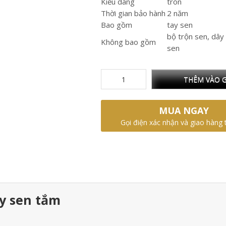
Kiểu dáng
tròn
Thời gian bảo hành
2 năm
Bao gồm
tay sen
bộ trộn sen, dây
Không bao gồm
sen
THÊM VÀO G
MUA NGAY
Gọi điện xác nhận và giao hàng 
ay sen tắm