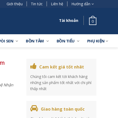
Giới thiệu
Tin tức
Liên hệ
Hướng dẫn
Tài khoản
0
VÒI SEN
BỒN TẮM
BỒN TIỂU
PHỤ KIỆN
ắm
Cam kết giá tốt nhât
Chúng tôi cam kết tới khách hàng
những sản phẩm tốt nhất với chi phí
 hệ Nhận
thấp nhất
Giao hàng toàn quốc