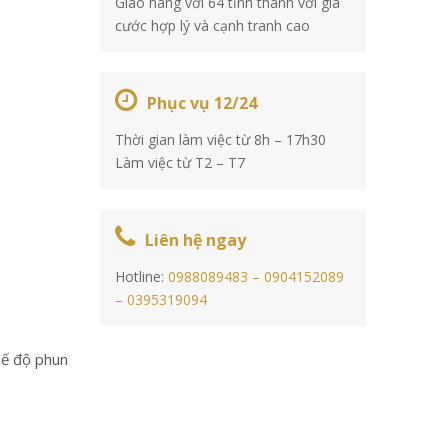
Giao hàng với 64 tỉnh thành với giá
cước hợp lý và cạnh tranh cao
Phục vụ 12/24
Thời gian làm việc từ 8h – 17h30
Làm việc từ T2 – T7
Liên hệ ngay
Hotline:
0988089483 –
0904152089
–
0395319094
hế độ phun