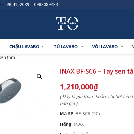
4
–
0904152089
–
0988089483
CHẬU LAVABO
TỦ LAVABO
VÒI LAVABO
sen tắm
INAX BF-SC6 – Tay sen t
1,210,000
₫
( Đây là giá tham khảo, chi tiết liên
báo giá )
Mã SP
BF-SC6 (5C)
Hãng
INAX