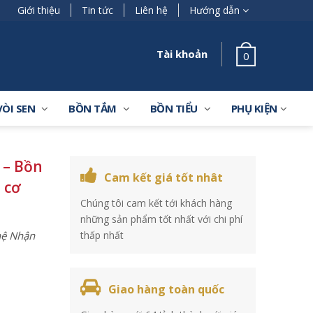
Giới thiệu
Tin tức
Liên hệ
Hướng dẫn
Tài khoản
0
VÒI SEN
BỒN TẮM
BỒN TIỂU
PHỤ KIỆN
 – Bồn
Cam kết giá tốt nhât
 cơ
Chúng tôi cam kết tới khách hàng
những sản phẩm tốt nhất với chi phí
 hệ Nhận
thấp nhất
Giao hàng toàn quốc