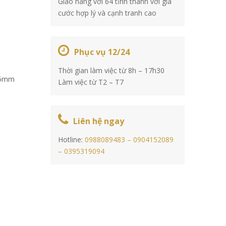
Giao hàng với 64 tỉnh thành với giá
cước hợp lý và cạnh tranh cao
Phục vụ 12/24
Thời gian làm việc từ 8h – 17h30
.5mm
Làm việc từ T2 – T7
Liên hệ ngay
Hotline:
0988089483 –
0904152089
–
0395319094