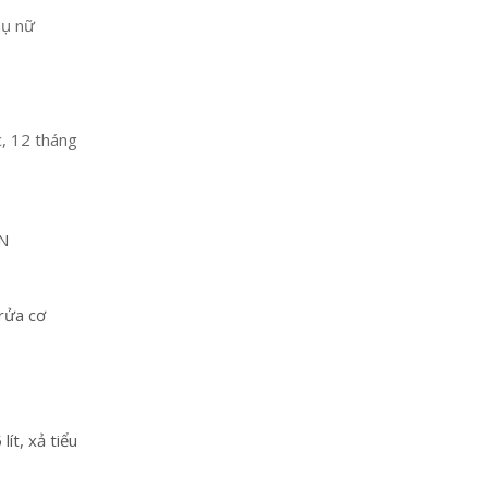
hụ nữ
c, 12 tháng
N
 rửa cơ
lít, xả tiểu