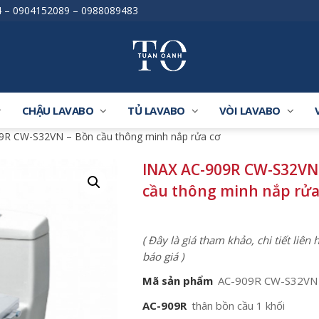
4
–
0904152089
–
0988089483
CHẬU LAVABO
TỦ LAVABO
VÒI LAVABO
9R CW-S32VN – Bồn cầu thông minh nắp rửa cơ
INAX AC-909R CW-S32VN
cầu thông minh nắp rửa
( Đây là giá tham khảo, chi tiết liên
báo giá )
Mã sản phẩm
AC-909R CW-S32VN
AC-909R
thân bồn cầu 1 khối