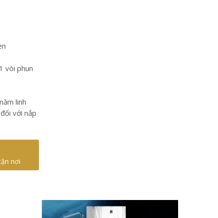
en
 1 vòi phun
năm linh
 đối với nắp
tận nơi