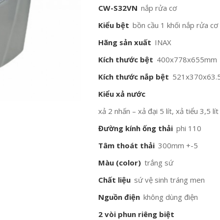
CW-S32VN
nắp rửa cơ
Kiểu bệt
bồn cầu 1 khối nắp rửa cơ
Hãng sản xuất
INAX
Kích thước bệt
400x778x655mm
Kích thước nắp bệt
521x370x63
Kiểu xả nước
xả 2 nhấn – xả đại 5 lít, xả tiểu 3,5 lít
Đường kính ống thải
phi 110
Tâm thoát thải
300mm +-5
Màu (color)
trắng sứ
Chất liệu
sứ vệ sinh tráng men
Nguồn điện
không dùng điện
2 vòi phun riêng biệt