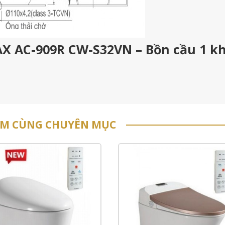
AX AC-909R CW-S32VN – Bồn cầu 1 kh
ẨM CÙNG CHUYÊN MỤC