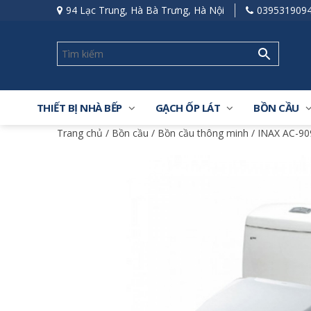
94 Lạc Trung, Hà Bà Trưng, Hà Nội
039531909
THIẾT BỊ NHÀ BẾP
GẠCH ỐP LÁT
BỒN CẦU
Trang chủ
/
Bồn cầu
/
Bồn cầu thông minh
/ INAX AC-90