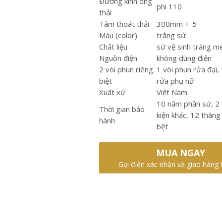
Đường kính ống
phi 110
thải
Tâm thoát thải
300mm +-5
Màu (color)
trắng sứ
Chất liệu
sứ vệ sinh tráng m
Nguồn điện
không dùng điện
2 vòi phun riêng
1 vòi phun rửa đại,
biệt
rửa phụ nữ
Xuất xứ
Việt Nam
10 năm phần sứ, 2 
Thời gian bảo
kiện khác, 12 tháng
hành
bệt
MUA NGAY
Gọi điện xác nhận và giao hàng 