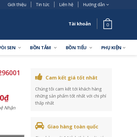
Giới thiệu
Tin tức
Liên hệ
Hướng dẫn
Tài khoản
0
VÒI SEN
BỒN TẮM
BỒN TIỂU
PHỤ KIỆN
296001
Cam kết giá tốt nhât
Chúng tôi cam kết tới khách hàng
00
₫
những sản phẩm tốt nhất với chi phí
thấp nhất
 hệ Nhận
Giao hàng toàn quốc