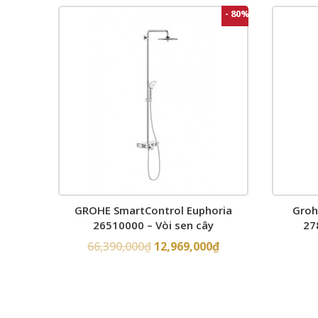
- 80%
GROHE SmartControl Euphoria
Groh
26510000 – Vòi sen cây
27
66,390,000
₫
12,969,000
₫