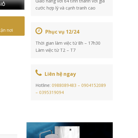
Giao hàng với 64 tỉnh thành với giá
IỎ
cước hợp lý và cạnh tranh cao
tận nơi
Phục vụ 12/24
Thời gian làm việc từ 8h – 17h30
Làm việc từ T2 – T7
Liên hệ ngay
Hotline:
0988089483 –
0904152089
–
0395319094