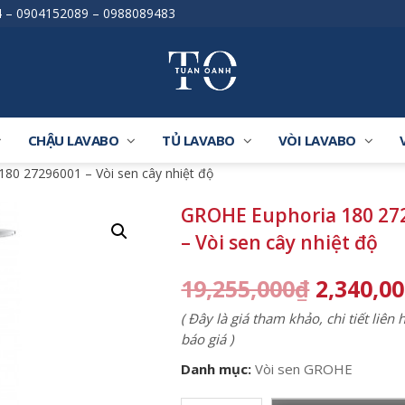
4
–
0904152089
–
0988089483
CHẬU LAVABO
TỦ LAVABO
VÒI LAVABO
80 27296001 – Vòi sen cây nhiệt độ
GROHE Euphoria 180 27
– Vòi sen cây nhiệt độ
19,255,000
₫
2,340,0
( Đây là giá tham khảo, chi tiết liên
báo giá )
Danh mục:
Vòi sen GROHE