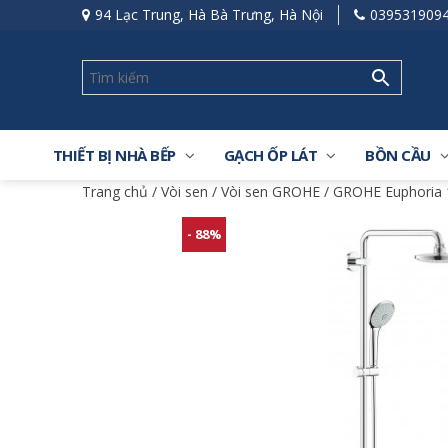
94 Lạc Trung, Hà Bà Trưng, Hà Nội
039531909
THIẾT BỊ NHÀ BẾP
GẠCH ỐP LÁT
BỒN CẦU
Trang chủ
/
Vòi sen
/
Vòi sen GROHE
/ GROHE Euphoria 1
- 88%