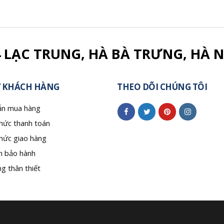
4 LẠC TRUNG, HÀ BÀ TRƯNG, HÀ N
 KHÁCH HÀNG
THEO DÕI CHÚNG TÔI
n mua hàng
hức thanh toán
hức giao hàng
h bảo hành
g thân thiết