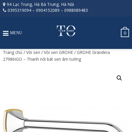
94 Lạc Trung, Hà Bà Trưng, Hà Nội
0395319094
–
0904152089
–
0988089483
0
MENU
Trang chủ
/
Vòi sen
/
Vòi sen GROHE
/ GROHE Grandera
27986IGO – Thanh nối bát sen âm tường